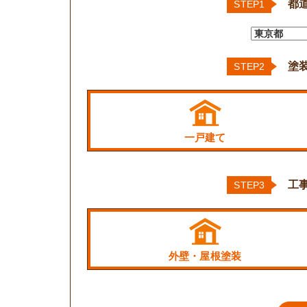
都
STEP1
塗
STEP2
一戸建て
工
STEP3
外壁・屋根塗装