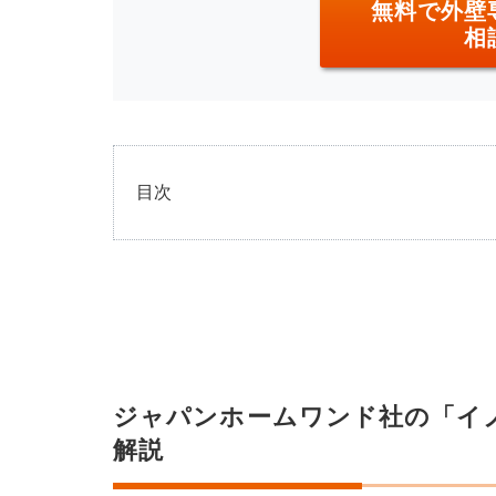
無料で外壁
相
目次
1
ジャ
パン
ホー
ムワ
ンド
社の
「イ
ノセ
ジャパンホームワンド社の「イ
ンス
塗
解説
料」
と