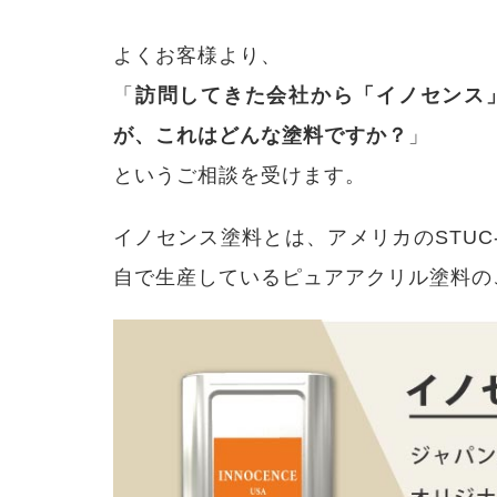
は？
特徴
や評
よくお客様より、
判を
解説
「
訪問してきた会社から「イノセンス
2
が、これはどんな塗料ですか？
」
「イ
ノセ
というご相談を受けます。
ンス
塗
料」
イノセンス塗料とは、アメリカのSTUC
を選
ぶ2
自で生産しているピュアアクリル塗料の
つの
メリ
ット
2.1
「イノ
センス
塗料」
のメリ
ット