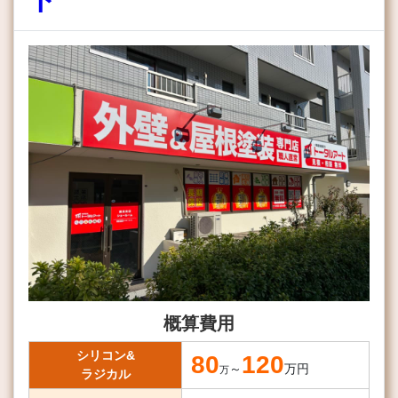
概算費用
シリコン&
80
120
～
万円
万
ラジカル