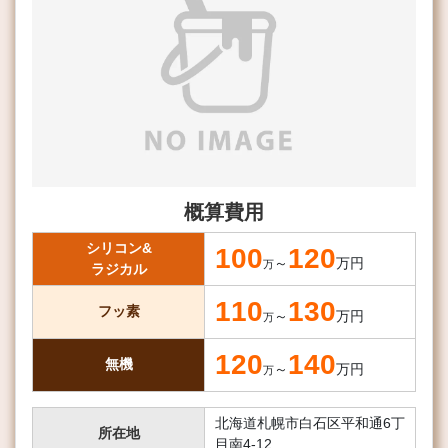
概算費用
シリコン&
100
120
～
万円
万
ラジカル
110
130
フッ素
～
万円
万
120
140
無機
～
万円
万
北海道札幌市白石区平和通6丁
所在地
目南4-12