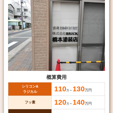
概算費用
シリコン&
110
130
～
万円
万
ラジカル
120
140
フッ素
～
万円
万