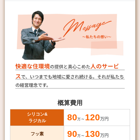
概算費用
シリコン&
80
120
～
万円
万
ラジカル
90
130
フッ素
～
万円
万