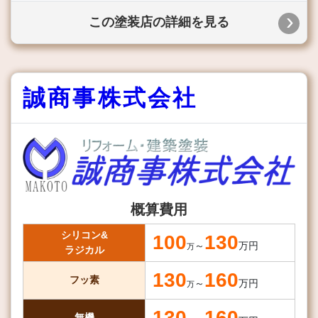
この塗装店の詳細を見る
誠商事株式会社
概算費用
シリコン&
100
130
～
万円
万
ラジカル
130
160
フッ素
～
万円
万
130
160
無機