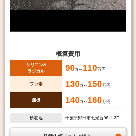
概算費用
シリコン&
90
110
～
万円
万
ラジカル
130
150
フッ素
～
万円
万
140
160
無機
～
万円
万
所在地
千葉県野田市七光台96-1-2F