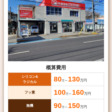
概算費用
シリコン&
80
130
～
万円
万
ラジカル
100
160
フッ素
～
万円
万
90
150
無機
～
万円
万