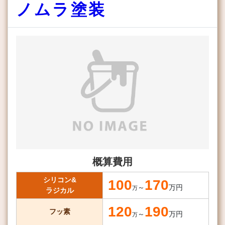
ノムラ塗装
概算費用
シリコン&
100
170
～
万円
万
ラジカル
120
190
フッ素
～
万円
万