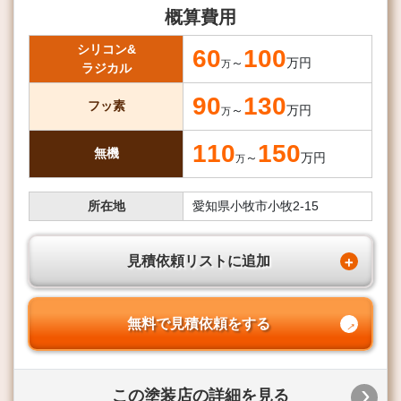
概算費用
シリコン&
60
100
～
万円
万
ラジカル
90
130
フッ素
～
万円
万
110
150
無機
～
万円
万
所在地
愛知県小牧市小牧2-15
見積依頼リストに追加
無料で見積依頼をする
この塗装店の詳細を見る