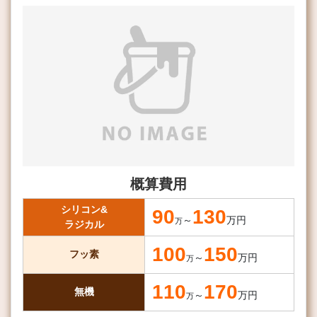
概算費用
シリコン&
90
130
～
万円
万
ラジカル
100
150
フッ素
～
万円
万
110
170
無機
～
万円
万