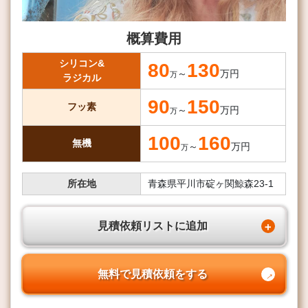
概算費用
シリコン&
80
130
～
万円
万
ラジカル
90
150
フッ素
～
万円
万
100
160
無機
～
万円
万
所在地
青森県平川市碇ヶ関鯨森23-1
見積依頼リストに追加
無料で見積依頼をする