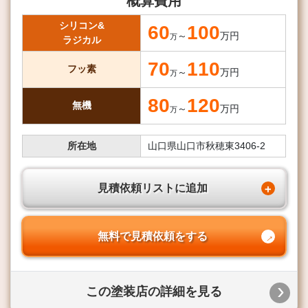
概算費用
シリコン&
60
100
～
万円
万
ラジカル
70
110
フッ素
～
万円
万
80
120
無機
～
万円
万
所在地
山口県山口市秋穂東3406-2
見積依頼リストに追加
無料で見積依頼をする
この塗装店の詳細を見る