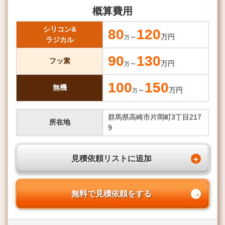
概算費用
シリコン&
80
120
～
万円
万
ラジカル
90
130
フッ素
～
万円
万
100
150
無機
～
万円
万
群馬県高崎市片岡町3丁目217
所在地
9
見積依頼リストに追加
無料で見積依頼をする