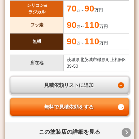
シリコン&
70
90
～
万円
万
ラジカル
90
110
フッ素
～
万円
万
90
110
無機
～
万円
万
茨城県北茨城市磯原町上相田8
所在地
39-50
見積依頼リストに追加
無料で見積依頼をする
この塗装店の詳細を見る