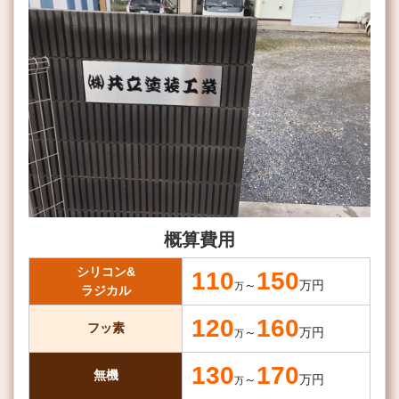
概算費用
シリコン&
110
150
～
万円
万
ラジカル
120
160
フッ素
～
万円
万
130
170
無機
～
万円
万