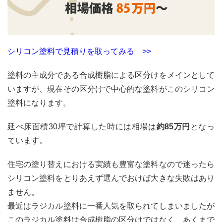
光触
媒塗
料の
おす
すめ
シリコン塗料で見積りを取ってみる >>
塗料
3.5
塗料の主成分である合成樹脂による区分けをメインとして
ナノ
いますが、現在その区分けで中心的な塗料がこのシリコン
コン
塗料になります。
ポジ
ット
塗料
延べ床面積30坪で計算した時には相場は
約85万円
となっ
の特
ています。
徴・
価格
住宅の塗り替えにおける実績も豊富な塗料なので迷ったら
3.5.1
シリコン塗料をとりあえず選んでおけば大きな失敗はあり
ナノ
コン
ません。
ポジ
最近はラジカル塗料に一番人気を取られてしまいましたが
ット
このラジカル塗料は合成樹脂の区分けではなく、あくまで
塗料