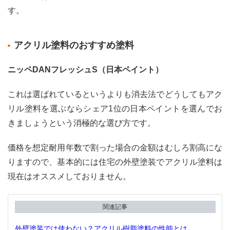
の特
す。
殊塗
料5
選
アクリル塗料のおすすめ塗料
3.1
ニッペDANフレッシュS（日本ペイント）
遮熱
塗料
の特
これは選ばれているというよりも消去法でどうしてもアク
徴・
リル塗料を選ぶならシェア1位の日本ペイントを選んでお
価格
きましょうという消極的な選び方です。
3.1.1
遮熱
価格を想定耐用年数で割った場合の金額はむしろ割高にな
塗料
りますので、基本的には住宅の外壁塗装でアクリル塗料は
のメ
リッ
現在はオススメしておりません。
ト
3.1.2
関連記事
遮熱
塗料
外壁塗装では使わない？アクリル樹脂塗料の性能とは
のデ