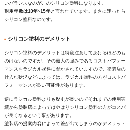
いバランスなのがこのシリコン塗料になります。
4
耐用年数は10年~15年
と言われています。まさに迷ったら
水性
シリコン塗料なのです。
塗料
と油
性塗
料の
シリコン塗料のデメリット
違い
5
シリコン塗料のデメリットは特段注意してあげるほどのも
クリ
のはないのですが、その最大の強みであるコストパフォー
ヤー
マンスをラジカル塗料に脅かされていますので、塗装店の
塗料
（透
仕入れ状況などによっては、ラジカル塗料の方がコストパ
明）
フォーマンスが良い可能性があります。
の注
意点
逆にラジカル塗料よりも歴史が長いのでそれまでの使用実
6
塗料
績から塗装店によってはやはりシリコン塗料の方がコスパ
選び
が良くなるという事があります。
より
塗装店の提案内容によって差が出てしまうのがデメリット
も大
事な