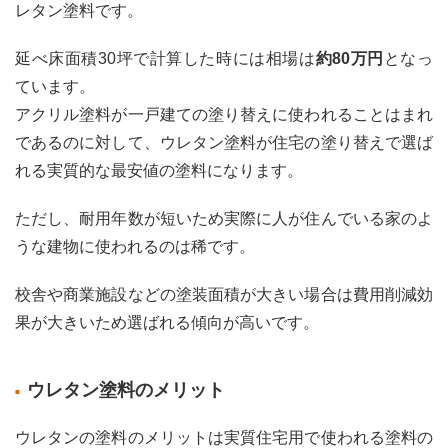
ト
レタン塗料です。
3.2.2
延べ床面積30坪で計算した時には相場は
約80万円
となっ
断熱
塗料
ています。
のデ
アクリル塗料が一戸建ての塗り替えに使われることはまれ
メリ
ット
であるのに対して、ウレタン塗料が住宅の塗り替えで選ば
3.2.3
れる実質的な最安値の塗料になります。
断熱
塗料
ただし、耐用年数が短いため実際に人が住んでいる家のよ
のお
うな建物に使われるのは稀です。
すす
め塗
料
校舎や商業施設などの塗装面積が大きい場合は費用削減効
3.3
果が大きいため選ばれる傾向が高いです。
親水
性塗
料の
ウレタン塗料のメリット
特
徴・
価格
ウレタンの塗料のメリットは実質住宅用で使われる塗料の