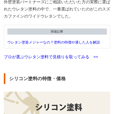
外壁塗装パートナーズにご相談いただいた方の実際に選ば
3.4
光触
れたウレタン塗料の中で、一番選ばれていたのがこのスズ
媒塗
カファインのワイドウレタンでした。
料の
特
徴・
関連記事
価格
ウレタン塗装メジャーなの？塗料の特徴や適した人を解説
3.4.1
光触
媒塗
プロが選ぶウレタン塗料で見積りを取ってみる >>
料の
メリ
ット
3.4.2
シリコン塗料の特徴・価格
光触
媒塗
料の
デメ
リッ
ト
3.4.3