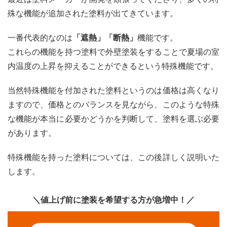
コン
殊な機能が追加された塗料が出てきています。
塗料
のメ
リッ
一番代表的なのは
「遮熱」「断熱」
機能です。
ト
これらの機能を持つ塗料で外壁塗装をすることで夏場の室
2.3.2
内温度の上昇を抑えることができるという特殊機能です。
シリ
コン
当然特殊機能を付加された塗料というのは価格は高くなり
塗料
のデ
ますので、価格とのバランスを見ながら、このような特殊
メリ
な機能が本当に必要かどうかを判断して、塗料を選ぶ必要
ット
があります。
2.3.3
シリ
特殊機能を持った塗料については、この後詳しく説明いた
コン
塗料
します。
のお
すす
め塗
＼値上げ前に塗装を希望する方が急増中！／
料
2.4