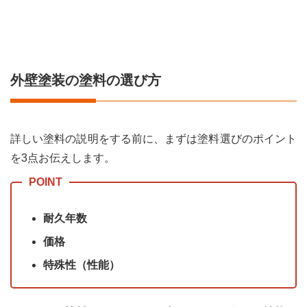
外壁
塗装
の塗
料の
選び
方
外壁塗装の塗料の選び方
1.1
外壁
塗料
の選
詳しい塗料の説明をする前に、まずは塗料選びのポイント
び方
を3点お伝えします。
1.耐
用年
数
1.2
耐久年数
外壁
塗料
価格
の選
び方
特殊性（性能）
2.価
格