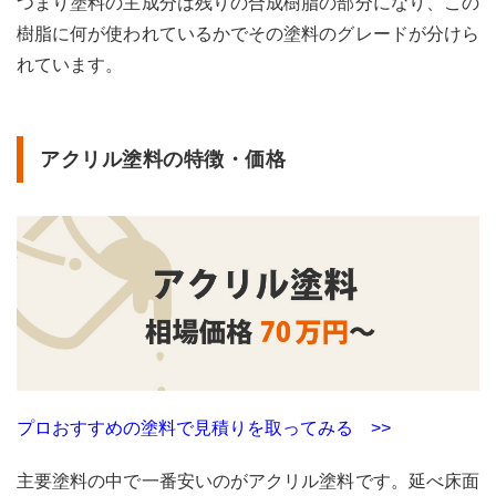
つまり塗料の主成分は残りの合成樹脂の部分になり、この
2.5.2
フッ
樹脂に何が使われているかでその塗料のグレードが分けら
素塗
れています。
料の
デメ
リッ
ト
アクリル塗料の特徴・価格
2.5.3
フッ
素塗
料の
おす
すめ
塗料
2.6
無機
塗料
の特
徴・
プロおすすめの塗料で見積りを取ってみる >>
価格
主要塗料の中で一番安いのがアクリル塗料です。延べ床面
2.6.1