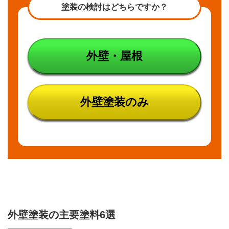
ラジ
塗装の検討はどちらですか？
カル
塗料
の特
徴・
外壁・屋根
価格
2.4.1
ラジ
カル
外壁塗装のみ
塗料
のメ
リッ
ト
2.4.2
ラジ
カル
塗料
のデ
メリ
ット
外壁塗装の主要塗料6選
2.4.3