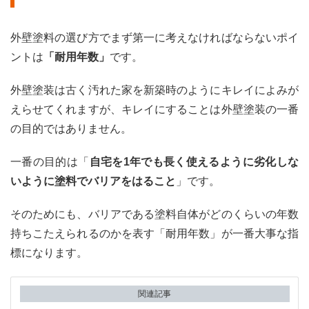
徴・
価格
外壁塗料の選び方でまず第一に考えなければならないポイ
2.1.1
ントは
「耐用年数」
です。
アク
リル
塗料
外壁塗装は古く汚れた家を新築時のようにキレイによみが
のメ
えらせてくれますが、キレイにすることは外壁塗装の一番
リッ
ト
の目的ではありません。
2.1.2
一番の目的は「
自宅を1年でも長く使えるように劣化しな
アク
リル
いように塗料でバリアをはること
」です。
塗料
のデ
そのためにも、バリアである塗料自体がどのくらいの年数
メリ
ット
持ちこたえられるのかを表す「耐用年数」が一番大事な指
2.1.3
標になります。
アク
リル
塗料
関連記事
のお