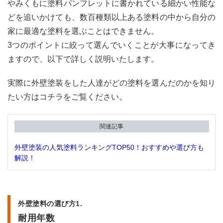
やみくもに塗料パンフレットに書かれている細かい性能な
1.3
外壁
どを追いかけても、数百種類以上ある塗料の中から自分の
塗料
家に最適な塗料を選ぶことはできません。
の選
び方
3つのポイントに絞って選んでいくことが大事になってき
3.特
ますので、以下で詳しく説明いたします。
殊性
（機
能）
実際に外壁塗装をした人達がどの塗料を選んだのかを知り
たい方はコチラをご覧ください。
2
外壁
塗装
の主
関連記事
要塗
料6
外壁塗装の人気塗料ランキングTOP50！おすすめや選び方も
選
解説！
2.1
アク
リル
外壁塗料の選び方1.
塗料
の特
耐用年数