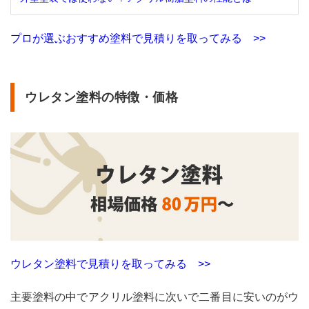
メリ
ット
プロが選ぶおすすめ塗料で見積りを取ってみる >>
3.1.3
遮熱
塗料
のお
ウレタン塗料の特徴・価格
すす
め塗
料
3.2
断熱
塗料
の特
徴・
価格
3.2.1
断熱
ウレタン塗料で見積りを取ってみる >>
塗料
のメ
主要塗料の中でアクリル塗料に次いで二番目に安いのがウ
リッ