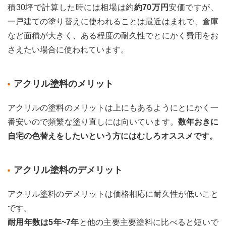
積30坪で計算した時には相場は約
約70万円
安価ですが、
無機
塗料
一戸建ての塗り替えに使われることは最近はまれで、倉庫
のメ
など面積が大きく、ある程度の耐久性でとにかく費用をお
リッ
ト
さえたい場合に使われています。
2.6.2
無機
アクリル塗料のメリット
塗料
のデ
メリ
アクリルの塗料のメリットは上にもあるようにとにかく一
ット
番安いので頻繁な塗り直しには向いています。
数年おきに
2.6.3
自宅の色替えをしたいという方にはむしろオススメです。
無機
塗料
のお
アクリル塗料のデメリット
すす
め塗
料
アクリル塗料のデメリットは価格相応に耐久性が低いこと
3
です。
外壁
耐用年数は5年~7年
と他の主要主要塗料に比べると短いで
塗装