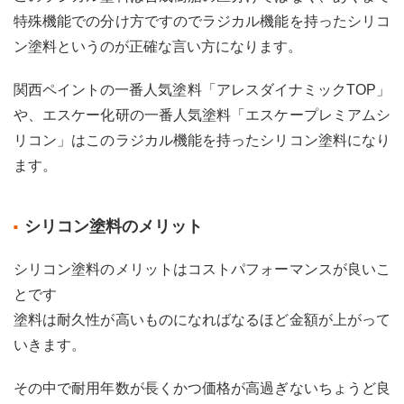
のメ
特殊機能での分け方ですのでラジカル機能を持ったシリコ
リッ
ン塗料というのが正確な言い方になります。
ト
3.5.2
関西ペイントの一番人気塗料「アレスダイナミックTOP」
ナノ
コン
や、エスケー化研の一番人気塗料「エスケープレミアムシ
ポジ
リコン」はこのラジカル機能を持ったシリコン塗料になり
ット
塗料
ます。
のデ
メリ
ット
シリコン塗料のメリット
3.5.3
ナノ
シリコン塗料のメリットはコストパフォーマンスが良いこ
コン
とです
ポジ
ット
塗料は耐久性が高いものになればなるほど金額が上がって
塗料
いきます。
のお
すす
め塗
その中で耐用年数が長くかつ価格が高過ぎないちょうど良
料