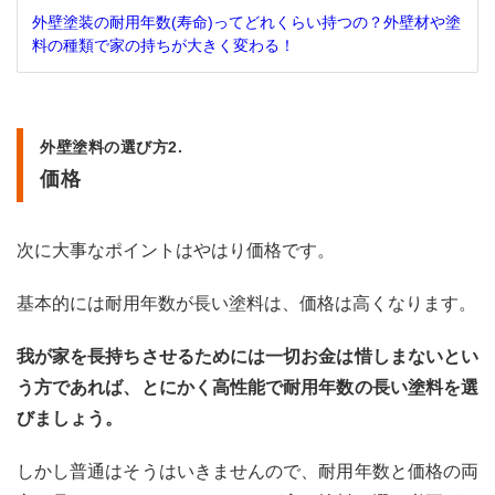
すす
外壁塗装の耐用年数(寿命)ってどれくらい持つの？外壁材や塗
め塗
料の種類で家の持ちが大きく変わる！
料
2.2
ウレ
タン
外壁塗料の選び方2.
塗料
価格
の特
徴・
価格
次に大事なポイントはやはり価格です。
2.2.1
ウレ
基本的には耐用年数が長い塗料は、価格は高くなります。
タン
塗料
のメ
我が家を長持ちさせるためには一切お金は惜しまないとい
リッ
う方であれば、とにかく高性能で耐用年数の長い塗料を選
ト
びましょう。
2.2.2
ウレ
しかし普通はそうはいきませんので、耐用年数と価格の両
タン