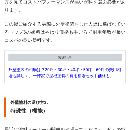
塗料
方を見てコストパフォーマンスが高い塗料を選ぶ必要があ
のデ
ります。
メリ
ット
この後ご紹介する実際に外壁塗装をした人達に選ばれてい
2.2.3
るトップ3の塗料はやはり価格も手ごろで耐用年数が長い
ウレ
タン
コスパの良い塗料です。
塗料
のお
すす
関連記事
め塗
料
外壁塗装の相場は？20坪・30坪・40坪・50坪・60坪の費用相
2.3
場も詳しく。一軒家で屋根塗装の費用相場セット価格も。
シリ
コン
塗料
の特
外壁塗料の選び方3.
徴・
価格
特殊性（機能）
2.3.1
シリ
最近は塗料メーカーが開発を頑張ってくださり、多くの特