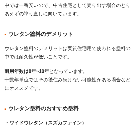
中では一番安いので、中古住宅として売り出す場合のとり
3.3.1
あえずの塗り直しに向いています。
親水
性塗
料の
メリ
ウレタン塗料のデメリット
ット
3.3.2
ウレタン塗料のデメリットは実質住宅用で使われる塗料の
親水
中では耐久性が低いことです。
性塗
料の
耐用年数は8年~10年
となっています。
デメ
リッ
十数年単位ではその後住み続けない可能性がある場合など
ト
にオススメです。
3.3.3
親水
性塗
ウレタン塗料のおすすめ塗料
料の
おす
すめ
・ワイドウレタン（スズカファイン）
塗料