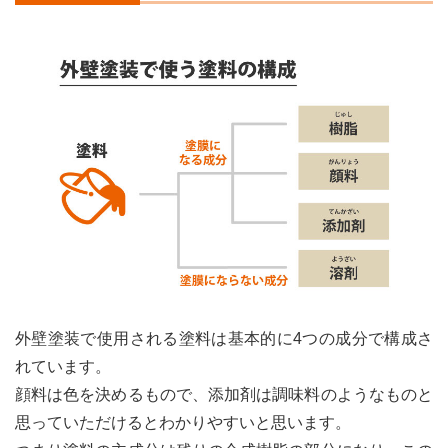
ラジ
カル
塗料
のお
すす
め塗
料
2.5
フッ
素塗
料の
特
徴・
価格
2.5.1
外壁塗装で使用される塗料は基本的に4つの成分で構成さ
フッ
素塗
れています。
料の
顔料は色を決めるもので、添加剤は調味料のようなものと
メリ
思っていただけるとわかりやすいと思います。
ット