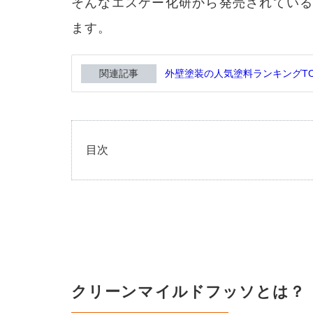
そんなエスケー化研から発売されてい
ます。
関連記事
外壁塗装の人気塗料ランキングTO
目次
1
クリ
ーン
マイ
ルド
フッ
ソと
は？
クリーンマイルドフッソとは？
1.1
汚れ