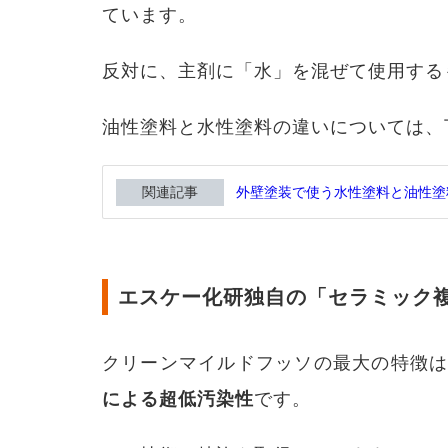
ています。
マイ
ルド
フッ
反対に、主剤に「水」を混ぜて使用する
ソの
メリ
ット
油性塗料と水性塗料の違いについては、
2.1
メリ
ット
関連記事
外壁塗装で使う水性塗料と油性塗
①優
れた
セル
フク
リー
エスケー化研独自の「セラミック
ニン
グ機
能
クリーンマイルドフッソの最大の特徴
2.2
による超低汚染性
メリ
です。
ット
②特