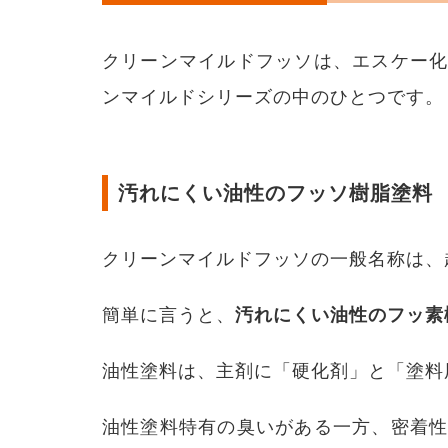
にく
い油
性の
クリーンマイルドフッソは、エスケー
フッ
ソ樹
ンマイルドシリーズの中のひとつです。
脂塗
料
1.2
エス
汚れにくい油性のフッソ樹脂塗料
ケー
化研
独自
の
クリーンマイルドフッソの一般名称は、
「セ
ラミ
ック
簡単に言うと、
汚れにくい油性のフッ素
複合
技
油性塗料は、主剤に「硬化剤」と「塗料
術」
2
クリ
油性塗料特有の臭いがある一方、密着
ーン