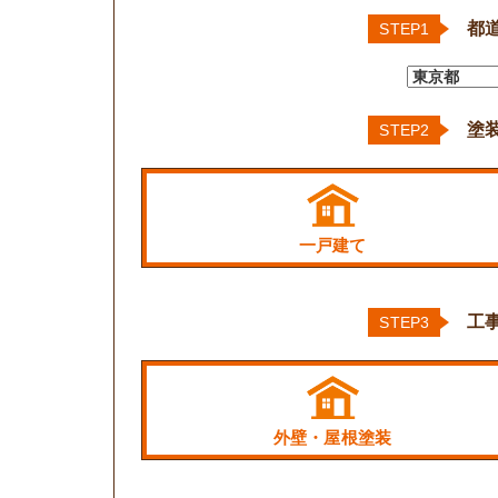
都
STEP1
塗
STEP2
一戸建て
工
STEP3
外壁・屋根塗装