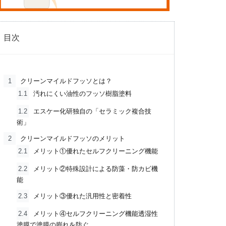
目次
1
クリーンマイルドフッソとは？
1.1
汚れにくい油性のフッソ樹脂塗料
1.2
エスケー化研独自の「セラミック複合技
術」
2
クリーンマイルドフッソのメリット
2.1
メリット①優れたセルフクリーニング機能
2.2
メリット②特殊設計による防藻・防カビ機
能
2.3
メリット③優れた汎用性と密着性
2.4
メリット④セルフクリーニング機能透湿性
塗膜で塗膜の膨れを防ぐ