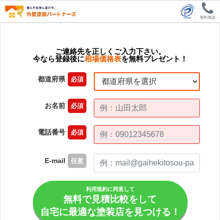
無料相談
ご連絡先を正しくご入力下さい。
今なら登録後に
相場価格表
を無料プレゼント！
都道府県
必須
お名前
必須
電話番号
必須
E-mail
任意
利用規約に同意して
無料で見積比較をして
自宅に最適な塗装店を見つける！