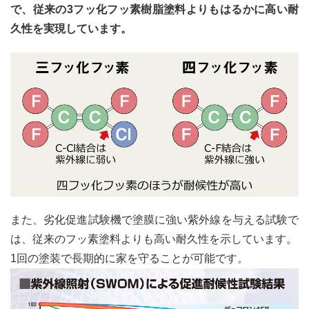
で、従来の3フッ化フッ素樹脂塗料よりもはるかに高い耐
5
久性を実現しています。
まと
め
また、劣化促進試験機で塗膜に強い紫外線を与える試験で
は、従来のフッ素塗料よりも高い耐久性を示しています。
1回の塗装で長期的に家を守ることが可能です。