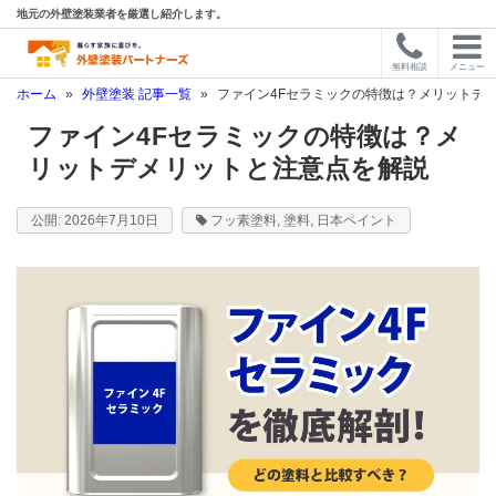
地元の外壁塗装業者を厳選し紹介します。
無料相談
メニュー
ホーム
»
外壁塗装 記事一覧
»
ファイン4Fセラミックの特徴は？メリットデ
ファイン4Fセラミックの特徴は？メ
リットデメリットと注意点を解説
2026年7月10日
フッ素塗料
,
塗料
,
日本ペイント