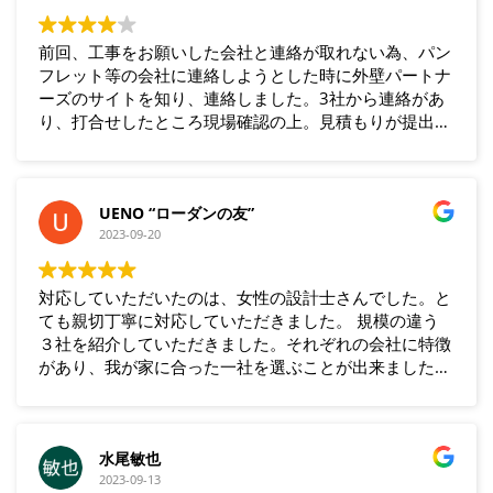
前回、工事をお願いした会社と連絡が取れない為、パン
フレット等の会社に連絡しようとした時に外壁パートナ
ーズのサイトを知り、連絡しました。3社から連絡があ
り、打合せしたところ現場確認の上。見積もりが提出さ
れました。ネゴシエーションの上、1社に決め契約し、
工事を施工してもらいました。品質も良く、満足してい
ます。近所の方からも、ほめられました。
UENO “ローダンの友”
2023-09-20
対応していただいたのは、女性の設計士さんでした。と
ても親切丁寧に対応していただきました。 規模の違う
３社を紹介していただきました。それぞれの会社に特徴
があり、我が家に合った一社を選ぶことが出来ました。
出来映えも満足でした。
水尾敏也
2023-09-13