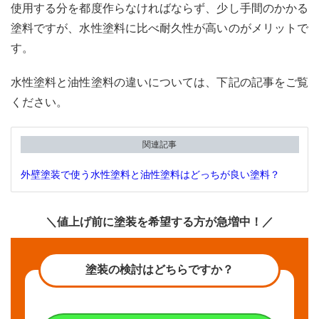
使用する分を都度作らなければならず、少し手間のかかる
ング
コス
塗料ですが、水性塗料に比べ耐久性が高いのがメリットで
トを
す。
削減
でき
る
水性塗料と油性塗料の違いについては、下記の記事をご覧
3
ください。
ファ
イン
4Fセ
関連記事
ラミ
ック
外壁塗装で使う水性塗料と油性塗料はどっちが良い塗料？
のデ
メリ
ット
＼値上げ前に塗装を希望する方が急増中！／
3.1
デメ
塗装の検討はどちらですか？
リッ
ト①
水性
塗料