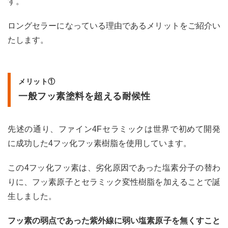
す。
3.4
デメ
ロングセラーになっている理由であるメリットをご紹介い
リッ
たします。
ト④
施工
は慎
重に
行う
メリット①
必要
一般フッ素塗料を超える耐候性
があ
る
4
先述の通り、ファイン4Fセラミックは世界で初めて開発
ファ
に成功した4フッ化フッ素樹脂を使用しています。
イン
4Fセ
ラミ
この4フッ化フッ素は、劣化原因であった塩素分子の替わ
ック
りに、フッ素原子とセラミック変性樹脂を加えることで誕
はこ
んな
生しました。
人に
おす
フッ素の弱点であった紫外線に弱い塩素原子を無くすこと
すめ