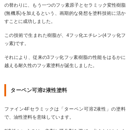
の替わりに、もう一つのフッ素原子とセラミック変性樹脂
ラミ
ック
(無機系)を加えるという、画期的な発想を塗料技術に活か
のメ
すことに成功しました。
リッ
ト
この技術で生まれた樹脂が、4フッ化エチレン(4フッ化フ
2.1
ッ素)です。
メリ
ット
それにより、従来の3フッ化フッ素樹脂の性能をはるかに
①一
般フ
越える耐久性のフッ素塗料が誕生しました。
ッ素
塗料
を超
える
ターペン可溶2液性塗料
耐候
性
2.2
ファイン4Fセラミックは「ターペン可溶2液性」の塗料
メリ
で、油性塗料を意味しています。
ット
②親
水化