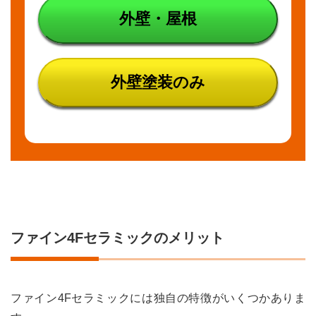
に比
外壁・屋根
べ臭
いが
ある
3.2
外壁塗装のみ
デメ
リッ
ト②
初期
費用
がか
かる
3.3
デメ
リッ
ト③
ファイン4Fセラミックのメリット
マッ
トな
仕上
りに
でき
ファイン4Fセラミックには独自の特徴がいくつかありま
ない