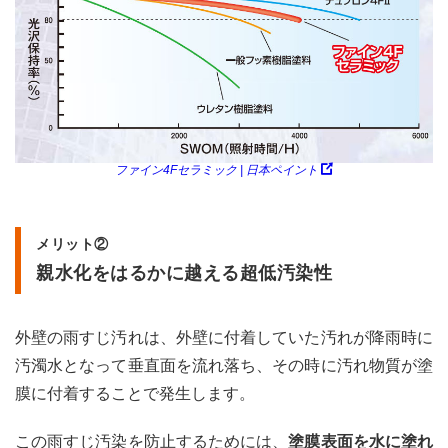
ファイン4Fセラミック | 日本ペイント
メリット②
親水化をはるかに越える超低汚染性
外壁の雨すじ汚れは、外壁に付着していた汚れが降雨時に
汚濁水となって垂直面を流れ落ち、その時に汚れ物質が塗
膜に付着することで発生します。
この雨すじ汚染を防止するためには、
塗膜表面を水に塗れ