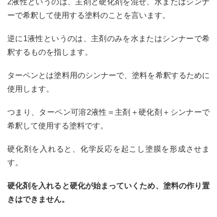
2液性というのは、主剤と硬化剤を混ぜ、水またはシンナ
をは
ーで希釈して使用する塗料のことを言います。
るか
に越
える
逆に1液性というのは、主剤のみを水またはシンナーで希
超低
釈するものを指します。
汚染
性
ターペンとは塗料用のシンナーで、塗料を希釈するために
2.3
メリ
使用します。
ット
③透
つまり、ターペン可溶2液性＝主剤＋硬化剤＋シンナーで
湿性
塗膜
希釈して使用する塗料です。
で内
部結
硬化剤を入れると、化学反応を起こし塗膜を形成させま
露を
防ぐ
す。
2.4
硬化剤を入れると硬化が始まっていくため、塗料の作り置
メリ
ット
きはできません。
④ラ
ンニ