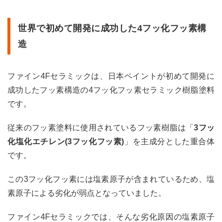
世界
で初
世界で初めて開発に成功した4フッ化フッ素構
めて
開発
造
に成
功し
た4
フッ
ファイン4Fセラミックは、日本ペイントが初めて開発に
化フ
成功したフッ素構造の4フッ化フッ素セラミック樹脂塗料
ッ素
構造
です。
1.2
従来のフッ素塗料に使用されているフッ素樹脂は「
3フッ
ター
ペン
化塩化エチレン(3フッ化フッ素)
」を主成分とした重合体
可溶
です。
2液
性塗
料
この3フッ化フッ素には塩素原子が含まれているため、塩
2
素原子による劣化が弱点となっていました。
ファ
イン
ファイン4Fセラミックでは、そんな劣化原因の塩素原子
4Fセ