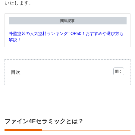
いたします。
関連記事
外壁塗装の人気塗料ランキングTOP50！おすすめや選び方も
解説！
目次
1
ファ
イン
4Fセ
ラミ
ック
と
ファイン4Fセラミックとは？
は？
1.1