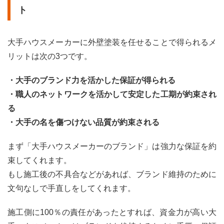
工事
ト
は別
業
者、
これ
大手ハウスメーカーに外壁塗装を任せることで得られるメ
って
リットは次の3つです。
ルー
ル違
反じ
・大手のブランド力を活かした保証が得られる
ゃな
・職人のネットワークを活かして安定した工期が約束され
い
の？
る
4
・大手の名を傷つけない品質が約束される
大手
ハウ
まず「大手ハウスメーカーのブランド」は強力な保証を約
スメ
束してくれます。
ーカ
ーと
もし施工後の不具合などがあれば、ブランド維持のために
地元
文句なしで手直しをしてくれます。
の塗
装業
者、
施工側に100％の責任があったとすれば、資金力が高い大
選ぶ