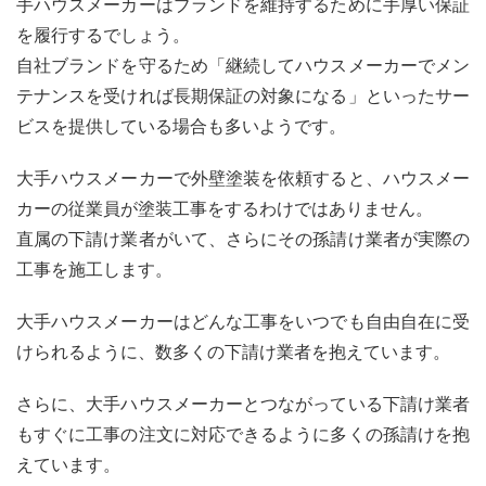
手ハウスメーカーはブランドを維持するために手厚い保証
なら
どっ
を履行するでしょう。
ち？
自社ブランドを守るため「継続してハウスメーカーでメン
4.1
テナンスを受ければ長期保証の対象になる」といったサー
営業
ビスを提供している場合も多いようです。
マン
から
大手ハウスメーカーで外壁塗装を依頼すると、ハウスメー
「専
用塗
カーの従業員が塗装工事をするわけではありません。
料じ
直属の下請け業者がいて、さらにその孫請け業者が実際の
ゃな
いと
工事を施工します。
性能
が維
大手ハウスメーカーはどんな工事をいつでも自由自在に受
持で
きな
けられるように、数多くの下請け業者を抱えています。
い」
と言
さらに、大手ハウスメーカーとつながっている下請け業者
われ
た
もすぐに工事の注文に対応できるように多くの孫請けを抱
ら？
えています。
5