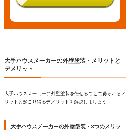
規模の
塗装業
者
3.3
step3
孫請
け：個
人事業
主など
大手ハウスメーカーの外壁塗装・メリットと
の小規
模な塗
デメリット
装業者
3.4
契約
者は
大手ハウスメーカーに外壁塗装を任せることで得られるメ
大手
リットと起こり得るデメリットを解説しましょう。
ハウ
スメ
ーカ
ーな
のに
大手ハウスメーカーの外壁塗装・3つのメリッ