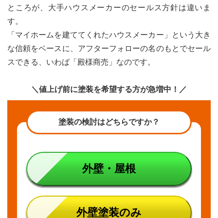
スメ
ところが、大手ハウスメーカーのセールス方針は違いま
ーカ
す。
ーの
工事
「マイホームを建ててくれたハウスメーカー」という大き
価格
な信頼をベースに、アフターフォローの名のもとでセール
が高
い理
スできる、いわば「殿様商売」なのです。
由
3.1
＼値上げ前に塗装を希望する方が急増中！／
step1
受注
者：大
塗装の検討はどちらですか？
手ハウ
スメー
カー
3.2
外壁・屋根
step2
下請
け：地
域で活
動して
外壁塗装のみ
いる中