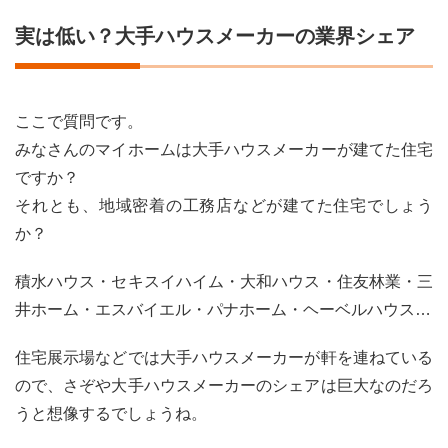
スメ
実は低い？大手ハウスメーカーの業界シェア
ーカ
ーの
業界
シェ
ア
ここで質問です。
みなさんのマイホームは大手ハウスメーカーが建てた住宅
1.1
大手
ですか？
ハウ
それとも、地域密着の工務店などが建てた住宅でしょう
スメ
ーカ
か？
ーの
セー
積水ハウス・セキスイハイム・大和ハウス・住友林業・三
ルス
は
井ホーム・エスバイエル・パナホーム・ヘーベルハウス…
「殿
様商
住宅展示場などでは大手ハウスメーカーが軒を連ねている
売」
ので、さぞや大手ハウスメーカーのシェアは巨大なのだろ
2
うと想像するでしょうね。
大手
ハウ