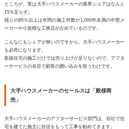
スメ
ところが、実は大手ハウスメーカーの業界シェアはなんと
ーカ
15％足らず。
ーの
外壁
残りの85％以上は年間の施工件数が1,000件未満の中堅メ
塗
ーカーや小規模な工務店が占めているのです。
装・
メリ
ット
こんなにもシェアが狭いのですから、大手ハウスメーカー
とデ
も必死になります。
メリ
ット
新築住宅の施工だけでは売り上げが足りないので、アフタ
ーサービスの名目で顧客の囲い込みを狙うわけです。
2.1
大手
ハウ
スメ
大手ハウスメーカーのセールスは「殿様商
ーカ
ーの
売」
外壁
塗
装・
大手ハウスメーカーのアフターサービス部門は、自社で住
3つ
のメ
宅を建てた施主に自信をもって工事を勧めてきます。