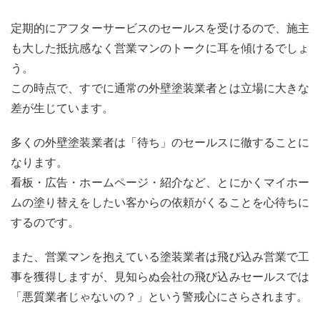
リッ
ト
定期的にアフターサービスのセールスを受けるので、施主
2.2
も大した抵抗感なく営業マンのトークに耳を傾けるでしょ
大手
う。
ハウ
スメ
この時点で、すでに通常の外壁塗装業者とは立場に大きな
ーカ
差が生じています。
ーの
外壁
塗
多くの外壁塗装業者は「待ち」のセールスに徹することに
装・
なります。
3つ
のデ
看板・広告・ホームページ・紹介など、とにかくマイホー
メリ
ムの塗り替えをしたい客からの依頼がくることを心待ちに
ット
するのです。
3
中間
また、営業マンを抱えている塗装業者は飛び込み営業で工
マー
ジン
事を獲得しますが、見知らぬ会社の飛び込みセールスでは
が原
「悪質業者じゃないの？」という警戒心にさらされます。
因！
ハウ