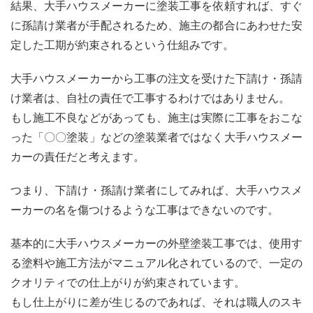
結果、大手ハウスメーカーに塗装工事を依頼すれば、すぐ
大手
に孫請け業者が手配されるため、施主の都合にあわせた安
ハウ
スメ
定した工期が約束されるという仕組みです。
ーカ
ーよ
大手ハウスメーカーから工事の注文を受けた下請け・孫請
りも
あな
け業者は、自社の責任で工事するわけではありません。
たの
もし施工不良などがあっても、施主は実際に工事をおこな
街の
塗装
った「〇〇塗装」などの塗装業者ではなく大手ハウスメー
業者
カーの責任だと考えます。
へ！
つまり、下請け・孫請け業者にしてみれば、大手ハウスメ
ーカーの名を傷つけるような工事はできないのです。
基本的に大手ハウスメーカーの外壁塗装工事では、使用す
る塗料や施工方法がマニュアル化されているので、一定の
クオリティでの仕上がりが約束されています。
もし仕上がりに差が生じるのであれば、それは職人のスキ