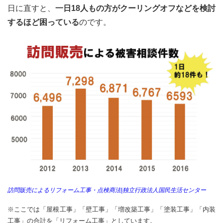
よく
日に直すと、
一日18人もの方がクーリングオフなどを検討
使う
手口
するほど困っている
のです。
その
1 大
幅な
値引
きを
する
2.2
よく
使う
手口
その
2 点
検を
装う
2.3
よく
訪問販売によるリフォーム工事・点検商法|独立行政法人国民生活センター
使う
手口
※ここでは「屋根工事」「壁工事」「増改築工事」「塗装工事」「内装
その
工事」の合計を「リフォーム工事」としています。