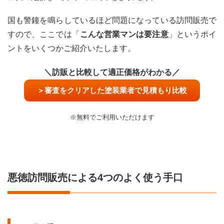
3 不
安を
国も警鐘を鳴らしているほど問題になっている訪問販売で
煽る
すので、ここでは「
こんな営業マンは要注意
」というポイ
2.4
ントをいくつかご紹介いたします。
よく
使う
手口
＼訪販と比較して適正価格がわかる／
その
4 オ
＞審査をクリアした塗装業者で見積もり比較
リジ
ナル
塗料
※無料でご利用いただけます
をや
たら
勧め
てく
る
悪徳訪問販売による4つのよく使う手口
3
訪問
販売
をオ
スス