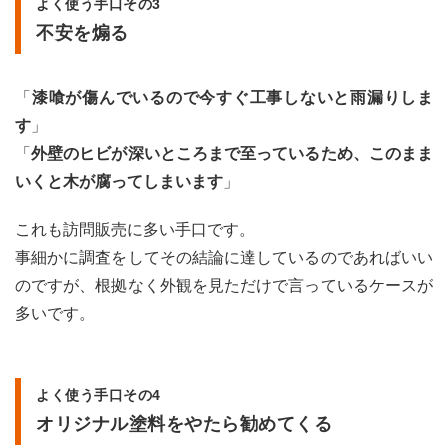
も見
よく使う手口その3
積り
不安を煽る
をと
る
「
漆喰が傷んでいるので今すぐ工事しないと雨漏りしま
す
」
「
外壁のヒビが深いところまで至っているため、このまま
いくと木が腐ってしまいます
」
これも訪問販売に多い手口です。
事細かに調査をしてその結論に達しているのであればいい
のですが、根拠なく外観を見ただけで言っているケースが
多いです。
よく使う手口その4
オリジナル塗料をやたら勧めてくる