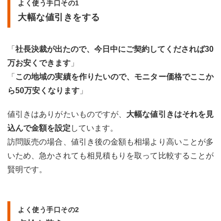
よく使う手口その1
メし
ない
大幅な値引きをする
理由
3.1
「
社長決裁が出たので、今日中にご契約してくだされば30
1. 相
万お安くできます
」
場よ
り高
「
この地域の実績を作りたいので、モニター価格でここか
い
ら50万安くなります
」
3.2
2. 塗
値引きはありがたいものですが、
大幅な値引きはそれを見
装の
知識
込んで金額を設定
しています。
が乏
訪問販売の場合、値引き後の金額も相場より高いことが多
しい
ので
いため、急かされても相見積もりを取って比較することが
欠陥
賢明です。
工事
にな
る恐
れが
よく使う手口その2
ある