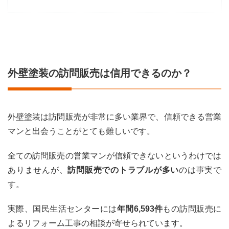
1
外壁
塗装
の訪
問販
売は
信用
外壁塗装の訪問販売は信用できるのか？
でき
るの
か？
2
外壁塗装は訪問販売が非常に多い業界で、信頼できる営業
悪徳
訪問
マンと出会うことがとても難しいです。
販売
によ
全ての訪問販売の営業マンが信頼できないというわけでは
る4
つの
ありませんが、
訪問販売でのトラブルが多い
のは事実で
よく
す。
使う
手口
実際、国民生活センターには
年間6,593件
もの訪問販売に
2.1
よるリフォーム工事の相談が寄せられています。