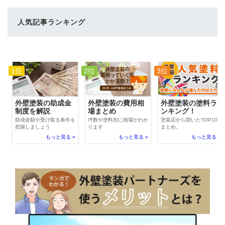
人気記事ランキング
1位
2位
3位
外壁塗装の費用相
外壁塗装の助成金
外壁塗装の塗料ラ
場まとめ
制度を解説
ンキング！
坪数や塗料別に相場がわか
助成金額や受け取る条件を
塗装店から聞いたTOP100
ります
把握しましょう
まとめ。
もっと見る »
もっと見る »
もっと見る »