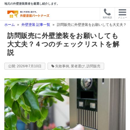
地元の外壁塗装業者を厳選し紹介します。
無料相談
メニュー
ホーム
»
外壁塗装 記事一覧
»
訪問販売に外壁塗装をお願いしても大丈夫？４
訪問販売に外壁塗装をお願いしても
大丈夫？４つのチェックリストを解
説
2026年7月10日
失敗事例
,
業者選び
,
訪問販売