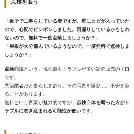
点検を装う
3.3
3. 必
要の
「
近所で工事をしている者ですが、壁にヒビが入っていた
ない
リフ
ので、心配でピンポンしました。雨漏りしているかもしれ
ォー
ないので、無料で一度点検しましょうか？
」
ムを
勧め
「
屋根が大分傷んでいるようなので、一度無料で点検しま
られ
しょうか？
」
る可
能性
があ
点検商法
という、現在最もトラブルが多い訪問販売の手口
る
です。
4
悪徳業者だと自ら瓦を割り、その写真を撮影し、不安を煽
訪問
ることがあります。
販売
だけ
無料という言葉が魅力的ですが、
点検自体を断った方がト
でな
ラブルに巻き込まれる可能性が低い
です。
く、
他の
会社
から