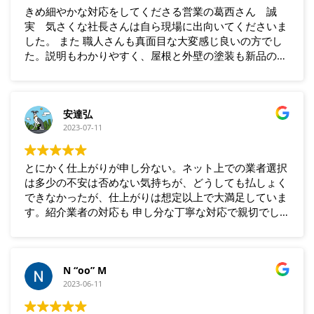
きめ細やかな対応をしてくださる営業の葛西さん 誠
実 気さくな社長さんは自ら現場に出向いてくださいま
した。 また 職人さんも真面目な大変感じ良いの方でし
た。説明もわかりやすく、屋根と外壁の塗装も新品のよ
うに仕上げて頂きとても感謝しています。また お隣に
住んでいる方に御社を紹介し 当方と同じ工事を依頼
し 大変ご満足いただけたようです。ありがとうござい
ました。
安達弘
2023-07-11
とにかく仕上がりが申し分ない。ネット上での業者選択
は多少の不安は否めない気持ちが、どうしても払しょく
できなかったが、仕上がりは想定以上で大満足していま
す。紹介業者の対応も 申し分な丁寧な対応で親切でし
た。
N “oo” M
2023-06-11