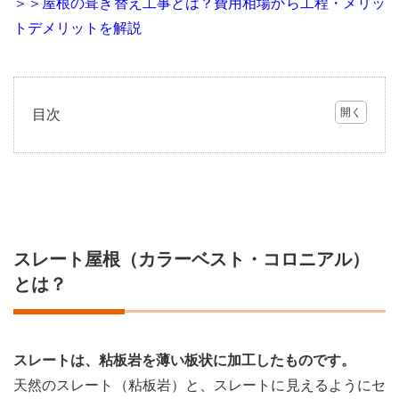
＞＞屋根の葺き替え工事とは？費用相場から工程・メリッ
トデメリットを解説
目次
1
スレ
ート
屋根
（カ
ラー
ベス
スレート屋根（カラーベスト・コロニアル）
ト・
コロ
とは？
ニア
ル）
と
は？
スレートは、粘板岩を薄い板状に加工したものです。
2
天然のスレート（粘板岩）と、スレートに見えるようにセ
スレ