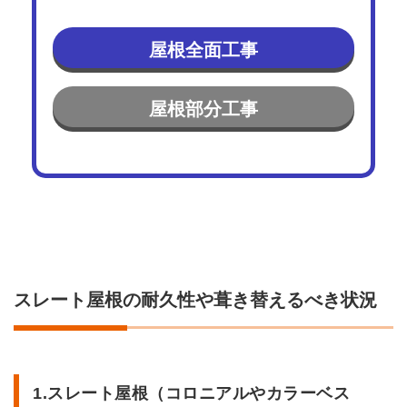
用年
数の
点
屋根全面工事
2.2
2.下
地材
屋根部分工事
の劣
化具
合
3
スレ
ート
（カ
ラー
ベス
ト・
スレート屋根の耐久性や葺き替えるべき状況
コロ
ニア
ル）
の葺
き替
1.スレート屋根（コロニアルやカラーベス
え費