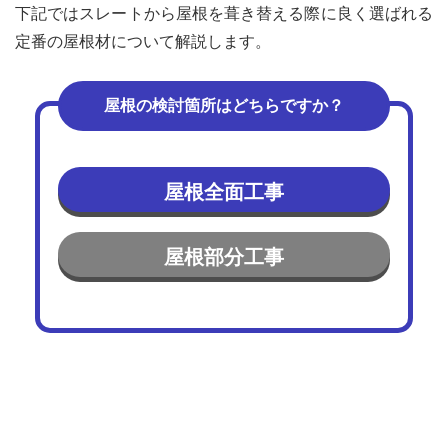
下記ではスレートから屋根を葺き替える際に良く選ばれる
とめ
定番の屋根材について解説します。
7
カラ
ーベ
屋根の検討箇所はどちらですか？
ス
ト・
コロ
ニア
ル屋
屋根全面工事
根葺
き替
えで
屋根部分工事
よく
ある
質問