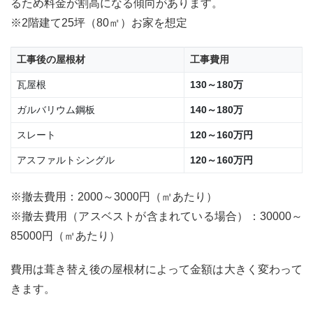
るため料金が割高になる傾向があります。
ーフィ
ン
※2階建て25坪（80㎡）お家を想定
グ）、
下地材
工事後の屋根材
工事費用
（野地
板）ま
瓦屋根
130～180万
で劣化
してい
ガルバリウム鋼板
140～180万
ないか
スレート
120～160万円
6
スレ
アスファルトシングル
120～160万円
ート
（コ
ロニ
※撤去費用：2000～3000円（㎡あたり）
ア
※撤去費用（アスベストが含まれている場合）：30000～
ル、
カラ
85000円（㎡あたり）
ーベ
ス
費用は葺き替え後の屋根材によって金額は大きく変わって
ト）
の葺
きます。
き替
えま