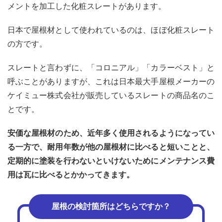
ート
メントを加工した化粧スレートがあります。
屋根
の耐
日本で屋根材として使われているのは、ほぼ化粧スレート
久性
や葺
の方です。
き替
える
スレートと言わずに、「コロニアル」「カラーベスト」と
べき
状況
呼ぶことがありますが、これは日本最大手屋根メーカーの
ケイミュー株式会社が販売しているスレートの商品名のこ
2.1
とです。
1.ス
レー
ト屋
安価な屋根材のため、近年多く使用されるようになってい
根
る一方で、耐用年数が他の屋根材に比べると短いことと、
（コ
ロニ
定期的に塗装を行わないといけないためにメンテナンス費
アル
用は瓦に比べるとかかってきます。
やカ
ラー
ベス
ト）
屋根の検討箇所はどちらですか？
の耐