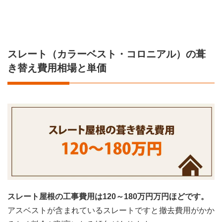
で十
分対
処で
きる
のか
考え
スレート（カラーベスト・コロニアル）の葺
る
き替え費用相場と単価
5.2
アス
ベス
トが
含ま
れて
いる
スレ
ート
か
5.3
下葺き
スレート屋根の工事費用は120～180万円万円ほどです。
材（防
水シー
アスベストが含まれているスレートですと撤去費用がかか
ト：ル