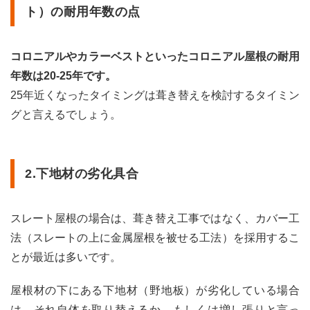
用相
ト）の耐用年数の点
場と
単価
4
コロニアルやカラーベストといったコロニアル屋根の耐用
スレ
年数は20-25年です。
ート
25年近くなったタイミングは葺き替えを検討するタイミン
屋根
の葺
グと言えるでしょう。
き替
え後
によ
く選
2.下地材の劣化具合
ばれ
る屋
根材
と
スレート屋根の場合は、葺き替え工事ではなく、カバー工
は？
法（スレートの上に金属屋根を被せる工法）を採用するこ
4.1
とが最近は多いです。
ガル
バリ
屋根材の下にある下地材（野地板）が劣化している場合
ウム
は、それ自体を取り替えるか、もしくは増し張りと言っ