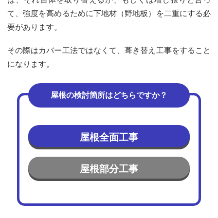
鋼板
て、強度を高めるために下地材（野地板）を二重にする必
4.2
要があります。
スレ
ート
その際はカバー工法ではなくて、葺き替え工事をすること
4.3
瓦
になります。
5
スレ
屋根の検討箇所はどちらですか？
ート
屋根
に葺
き替
える
屋根全面工事
際に
注意
すべ
屋根部分工事
きこ
と
5.1
塗装