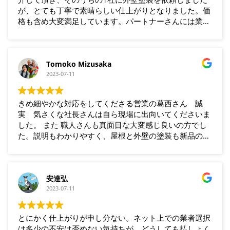
が、とても丁寧で素晴らしい仕上がりとなりました。価
格も含め大変満足しています。パートナーさんには業者
選定にあたり親身な相談にのって頂き助かりました。あ
りがとうございました。
Tomoko Mizusaka
2023-07-11
きめ細やかな対応をしてくださる営業の葛西さん 誠
実 気さくな社長さんは自ら現場に出向いてくださいま
した。 また 職人さんも真面目な大変感じ良いの方でし
た。説明もわかりやすく、屋根と外壁の塗装も新品のよ
うに仕上げて頂きとても感謝しています。また お隣に
住んでいる方に御社を紹介し 当方と同じ工事を依頼
し 大変ご満足いただけたようです。ありがとうござい
ました。
安達弘
2023-07-11
とにかく仕上がりが申し分ない。ネット上での業者選択
は多少の不安は否めない気持ちが、どうしても払しょく