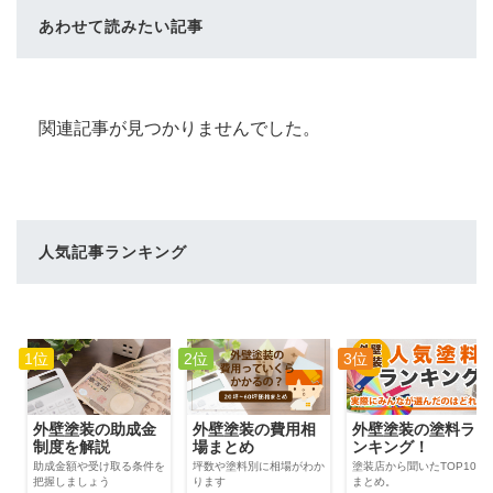
あわせて読みたい記事
関連記事が見つかりませんでした。
人気記事ランキング
1位
2位
3位
外壁塗装の費用相
外壁塗装の助成金
外壁塗装の塗料ラ
場まとめ
制度を解説
ンキング！
坪数や塗料別に相場がわか
助成金額や受け取る条件を
塗装店から聞いたTOP100
ります
把握しましょう
まとめ。