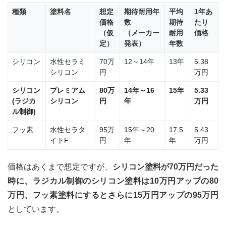
種類
塗料名
想定
期待耐用年
平均
1年あ
価格
数
期待
たり
（仮
（メーカー
耐用
価格
定）
発表）
年数
シリコン
水性セラミ
70万
12～14年
13年
5.38
シリコン
円
万円
シリコン
プレミアム
80万
14年～16
15年
5.33
(ラジカ
シリコン
円
年
万円
ル制御)
フッ素
水性セラタ
95万
15年～20
17.5
5.43
イトF
円
年
年
万円
価格はあくまで想定ですが、
シリコン塗料が70万円だった
時に、ラジカル制御のシリコン塗料は10万円アップの80
万円、フッ素塗料にするとさらに15万円アップの95万円
としています。