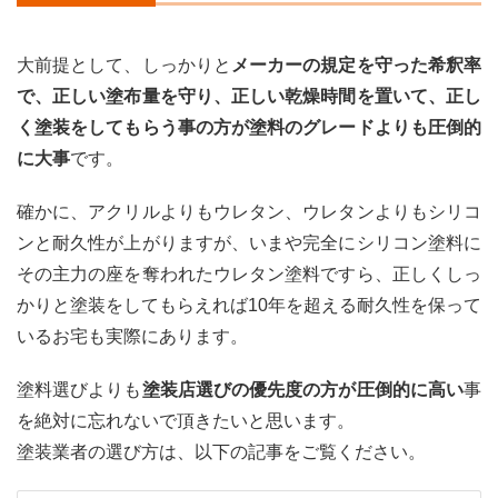
大事
2
大前提として、しっかりと
メーカーの規定を守った希釈率
1年
あた
で、正しい塗布量を守り、正しい乾燥時間を置いて、正し
り想
く塗装をしてもらう事の方が塗料のグレードよりも圧倒的
定価
格で
に大事
です。
各塗
料を
確かに、アクリルよりもウレタン、ウレタンよりもシリコ
比較
ンと耐久性が上がりますが、いまや完全にシリコン塗料に
2.0.1
その主力の座を奪われたウレタン塗料ですら、正しくしっ
「外
かりと塗装をしてもらえれば10年を超える耐久性を保って
壁塗
装を
いるお宅も実際にあります。
安く
した
塗料選びよりも
塗装店選びの優先度の方が圧倒的に高い
事
い」
と思
を絶対に忘れないで頂きたいと思います。
った
塗装業者の選び方は、以下の記事をご覧ください。
ら
3