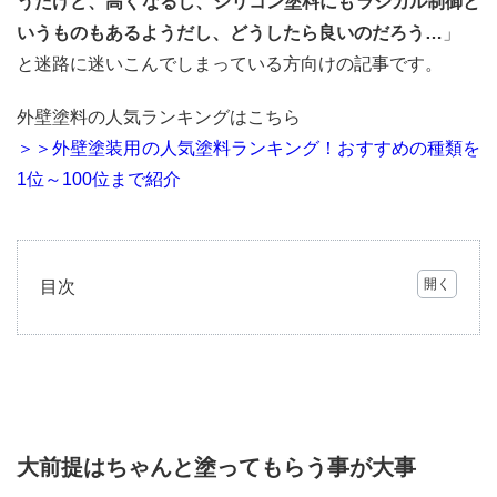
うだけど、高くなるし、シリコン塗料にもラジカル制御と
いうものもあるようだし、どうしたら良いのだろう…
」
と迷路に迷いこんでしまっている方向けの記事です。
外壁塗料の人気ランキングはこちら
＞＞外壁塗装用の人気塗料ランキング！おすすめの種類を
1位～100位まで紹介
目次
1
大前
提は
ちゃ
んと
塗っ
ても
大前提はちゃんと塗ってもらう事が大事
らう
事が