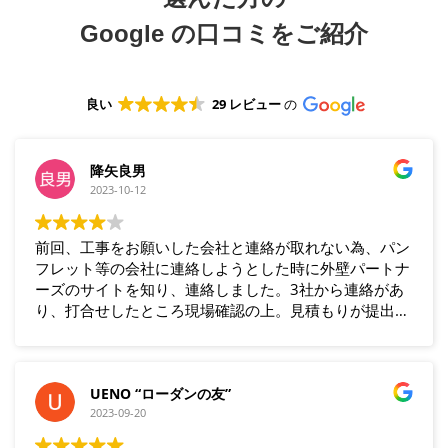
Google
の口コミをご紹介
良い
29 レビュー
の
降矢良男
2023-10-12
前回、工事をお願いした会社と連絡が取れない為、パン
フレット等の会社に連絡しようとした時に外壁パートナ
ーズのサイトを知り、連絡しました。3社から連絡があ
り、打合せしたところ現場確認の上。見積もりが提出さ
れました。ネゴシエーションの上、1社に決め契約し、
工事を施工してもらいました。品質も良く、満足してい
ます。近所の方からも、ほめられました。
UENO “ローダンの友”
2023-09-20