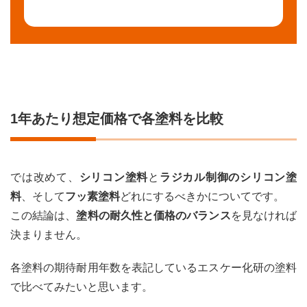
まと
め
5.0.1
「外壁
塗装を
失敗し
たくな
1年あたり想定価格で各塗料を比較
い！」
と思っ
たら
では改めて、
シリコン塗料
と
ラジカル制御のシリコン塗
料
、そして
フッ素塗料
どれにするべきかについてです。
この結論は、
塗料の耐久性と価格のバランス
を見なければ
決まりません。
各塗料の期待耐用年数を表記しているエスケー化研の塗料
で比べてみたいと思います。