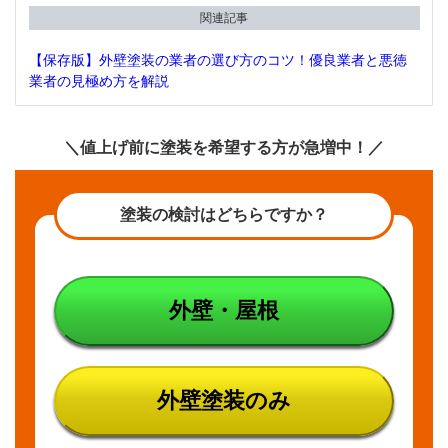
期待
関連記事
耐用
年数
【保存版】外壁塗装の業者の選び方のコツ！優良業者と悪徳
はほ
業者の見極め方を解説
とん
どの
メー
＼値上げ前に塗装を希望する方が急増中！／
カー
が発
表し
てい
塗装の検討はどちらですか？
ない
4
フッ
素塗
外壁・屋根
料の
中に
も実
は種
類が
外壁塗装のみ
ある
5