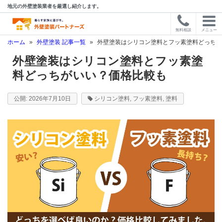
地元の外壁塗装業者を厳選し紹介します。
無料相談
メニュー
ホーム
»
外壁塗装 記事一覧
»
外壁塗装はシリコン塗料とフッ素塗料どっちが
外壁塗装はシリコン塗料とフッ素塗
料どっちがいい？価格比較も
2026年7月10日
シリコン塗料
,
フッ素塗料
,
塗料