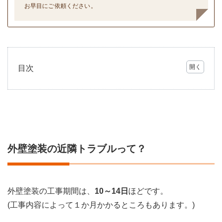
お早目にご依頼ください。
目次
1
外壁
塗装
の近
隣ト
ラブ
ルっ
外壁塗装の近隣トラブルって？
て？
2
トラ
ブル
外壁塗装の工事期間は、
10～14日
ほどです。
例そ
の1
(工事内容によって１か月かかるところもあります。)
足場
の組