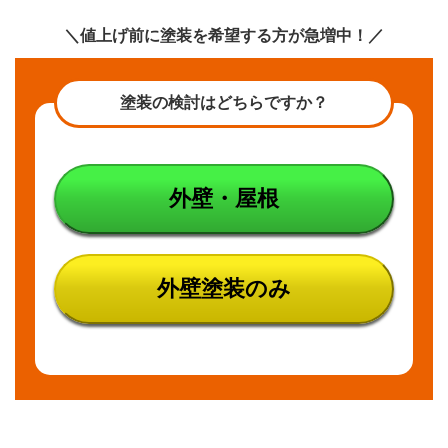
トラ
＼値上げ前に塗装を希望する方が急増中！／
ブル
例そ
の3
塗料
塗装の検討はどちらですか？
のに
おい
が臭
い
外壁・屋根
5
これ
らの
トラ
ブル
外壁塗装のみ
を解
決す
るた
めに
は