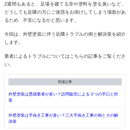
2週間もあると、足場を建てる音や塗料を塗る臭いなど、
み立
て、
どうしても近隣の方にご迷惑をお掛けしてしまう場面があ
解体
るため、不安になるかと思います。
音が
うる
さい
今回は、外壁塗装に伴う近隣トラブルの例と解決策を紹介
します。
3
トラ
ブル
業者によるトラブルについてはこちらの記事をご覧くださ
例そ
い。
の2
塗料
や高
圧洗
関連記事
浄時
の水
外壁塗装は悪徳業者が多い？訪問販売による３つの手口と対
が隣
策
家に
飛び
散っ
外壁塗装は手抜き工事が多い？三大手抜き工事の例とその解
た
決策
4