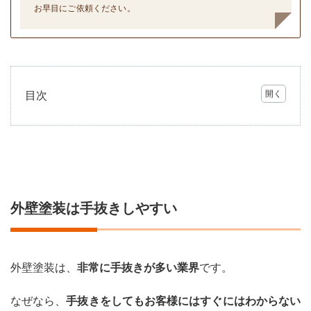
お早目にご依頼ください。
目次
1
外壁
塗装
は手
抜き
しや
すい
外壁塗装は手抜きしやすい
2
手抜
き工
事そ
外壁塗装は、
非常に手抜きが多い業界
です。
の1
塗装
回数
なぜなら、
手抜きをしてもお客様にはすぐにはわからない
を減