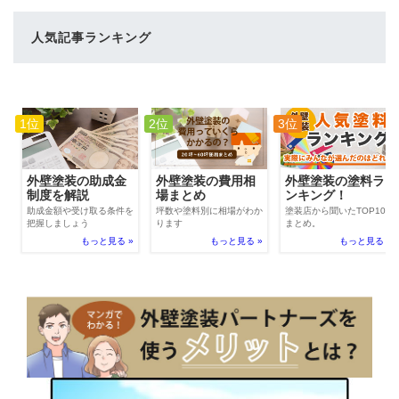
人気記事ランキング
1位
2位
3位
外壁塗装の費用相
外壁塗装の助成金
外壁塗装の塗料ラ
場まとめ
制度を解説
ンキング！
坪数や塗料別に相場がわか
助成金額や受け取る条件を
塗装店から聞いたTOP100
ります
把握しましょう
まとめ。
もっと見る »
もっと見る »
もっと見る »