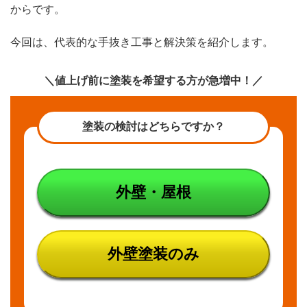
からです。
らす
今回は、代表的な手抜き工事と解決策を紹介します。
2.1
解決
策
＼値上げ前に塗装を希望する方が急増中！／
3
手抜
き工
塗装の検討はどちらですか？
事そ
の2
規定
乾燥
時間
外壁・屋根
を守
らな
い
外壁塗装のみ
3.1
解決
策
4