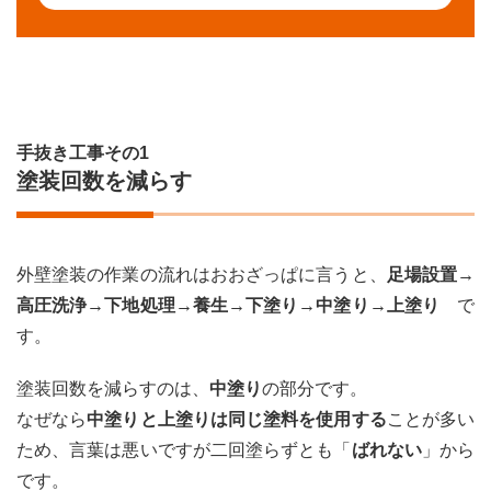
手抜
き工
事そ
の3
下塗
りが
おろ
手抜き工事その1
そか
塗装回数を減らす
4.1
解決
策
外壁塗装の作業の流れはおおざっぱに言うと、
足場設置→
5
高圧洗浄→下地処理→養生→下塗り→中塗り→上塗り
で
まと
め
す。
塗装回数を減らすのは、
中塗り
の部分です。
なぜなら
中塗りと上塗りは同じ塗料を使用する
ことが多い
ため、言葉は悪いですが二回塗らずとも「
ばれない
」から
です。