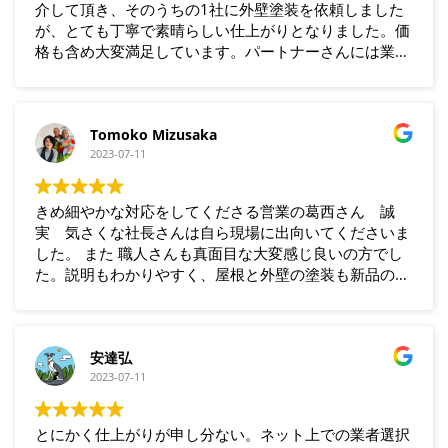
介して頂き、そのうちの1社に外壁塗装を依頼しました
が、とても丁寧で素晴らしい仕上がりとなりました。価
格も含め大変満足しています。パートナーさんには業者
選定にあたり親身な相談にのって頂き助かりました。あ
りがとうございました。
Tomoko Mizusaka
2023-07-11
きめ細やかな対応をしてくださる営業の葛西さん 誠
実 気さくな社長さんは自ら現場に出向いてくださいま
した。 また 職人さんも真面目な大変感じ良いの方でし
た。説明もわかりやすく、屋根と外壁の塗装も新品のよ
うに仕上げて頂きとても感謝しています。また お隣に
住んでいる方に御社を紹介し 当方と同じ工事を依頼
し 大変ご満足いただけたようです。ありがとうござい
ました。
安達弘
2023-07-11
とにかく仕上がりが申し分ない。ネット上での業者選択