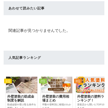
あわせて読みたい記事
関連記事が見つかりませんでした。
人気記事ランキング
1位
2位
3位
外壁塗装の費用相
外壁塗装の助成金
外壁塗装の塗料ラ
場まとめ
制度を解説
ンキング！
坪数や塗料別に相場がわか
助成金額や受け取る条件を
塗装店から聞いたTOP100
ります
把握しましょう
まとめ。