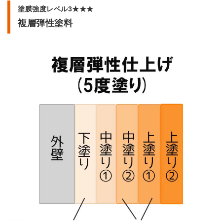
塗膜強度レベル3★★★
複層弾性塗料