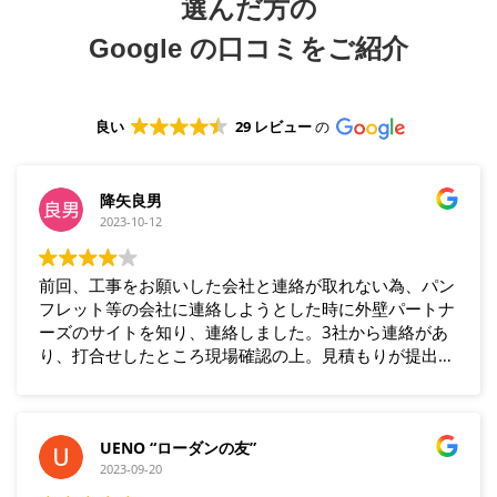
選んだ方の
Google
の口コミをご紹介
良い
29 レビュー
の
降矢良男
2023-10-12
前回、工事をお願いした会社と連絡が取れない為、パン
フレット等の会社に連絡しようとした時に外壁パートナ
ーズのサイトを知り、連絡しました。3社から連絡があ
り、打合せしたところ現場確認の上。見積もりが提出さ
れました。ネゴシエーションの上、1社に決め契約し、
工事を施工してもらいました。品質も良く、満足してい
ます。近所の方からも、ほめられました。
UENO “ローダンの友”
2023-09-20