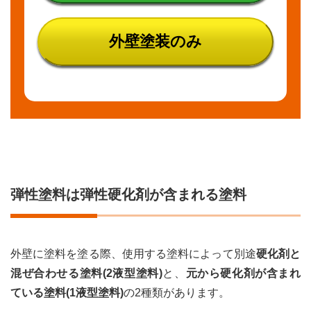
塗膜
強度
レベ
外壁塗装のみ
ル
2★★
微弾
性塗
料
4.3
塗
膜強度
レベル
3★★★
複層弾
性塗料
弾性塗料は弾性硬化剤が含まれる塗料
5
まと
め
外壁に塗料を塗る際、使用する塗料によって別途
硬化剤と
混ぜ合わせる塗料(2液型塗料)
と、
元から硬化剤が含まれ
ている塗料(1液型塗料)
の2種類があります。