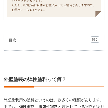
いメリットがあります。
ただし、8月は会社自体がお盆に入ってる場合がありますので、
お早目にご依頼ください。
目次
1
外壁
塗装
の弾
性塗
料っ
て
外壁塗装の弾性塗料って何？
何？
2
弾性
塗料
外壁塗装用の塗料というのは、数多くの種類があります。
は弾
性硬
中でも、
弾性塗料
、
微弾性塗料
と言われている塗料があり