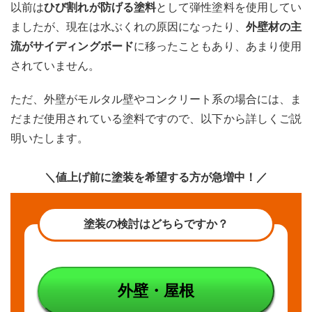
は使
以前は
ひび割れが防げる塗料
として弾性塗料を使用してい
用さ
ましたが、現在は水ぶくれの原因になったり、
外壁材の主
れて
いな
流がサイディングボード
に移ったこともあり、あまり使用
い？
されていません。
4
弾性
ただ、外壁がモルタル壁やコンクリート系の場合には、ま
塗料
だまだ使用されている塗料ですので、以下から詳しくご説
の仕
上げ
明いたします。
方
4.1
＼値上げ前に塗装を希望する方が急増中！／
塗膜
強度
レベ
塗装の検討はどちらですか？
ル
1★
単層
弾性
塗料
外壁・屋根
4.2