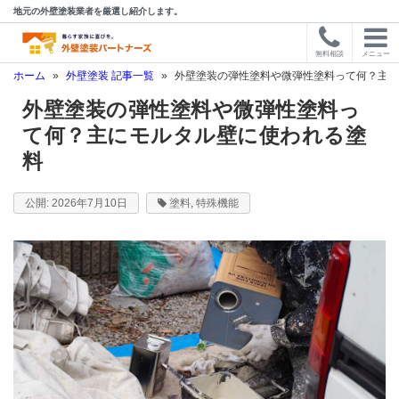
地元の外壁塗装業者を厳選し紹介します。
無料相談
メニュー
ホーム
»
外壁塗装 記事一覧
»
外壁塗装の弾性塗料や微弾性塗料って何？主に
外壁塗装の弾性塗料や微弾性塗料っ
て何？主にモルタル壁に使われる塗
料
2026年7月10日
塗料
,
特殊機能