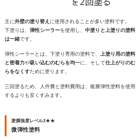
主に
外壁の塗り替え
に使用されることが多い塗料です。
下塗りは、
弾性シーラー
を使用し、
中塗りと上塗りの塗料
は一緒
です。
弾性シーラーとは、下塗り専用の塗料で、
上塗り用の塗料
と密着力
や
吸い込むのむらを均一
に、そして
仕上がりのむ
らをなくす
ために塗ります。
三回塗るため、人件費と塗料費用は、複層弾性塗料を使用
するよりも安くすみます。
塗膜強度レベル2★★
微弾性塗料