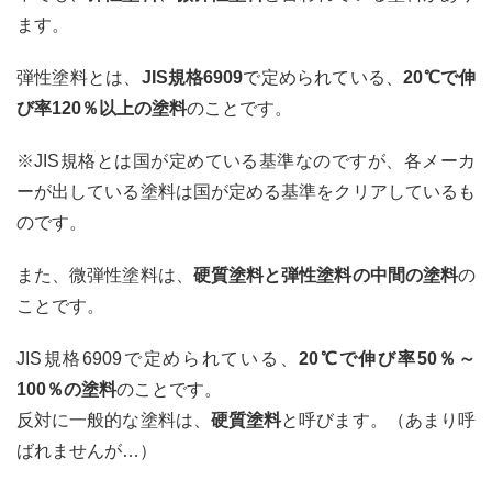
化剤
ます。
が含
まれ
る塗
弾性塗料とは、
JIS規格6909
で定められている、
20℃で伸
料
び率120％以上の塗料
のことです。
3
弾性
※JIS規格とは国が定めている基準なのですが、各メーカ
塗料
ーが出している塗料は国が定める基準をクリアしているも
はク
ラッ
のです。
ク
(ひ
また、微弾性塗料は、
硬質塗料と弾性塗料の中間の塗料
の
び割
れ)
ことです。
に強
い
JIS規格6909で定められている、
20℃で伸び率50％～
3.1
100％の塗料
のことです。
おま
反対に一般的な塗料は、
硬質塗料
と呼びます。（あまり呼
け：
ばれませんが…）
弾性
塗料