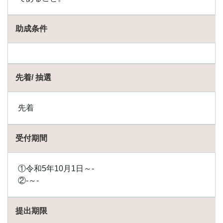
助成
金
助成条件
1.25
土佐
町の
助成
金
先着/ 抽選
1.26
中土
佐町
先着
の助
成金
受付期間
1.27
奈半
利町
①令和5年10月1日～-
の助
成金
②-～-
1.28
南国
提出期限
市の