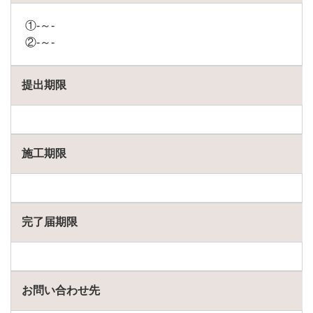
①-～-
②-～-
提出期限
施工期限
完了届期限
お問い合わせ先