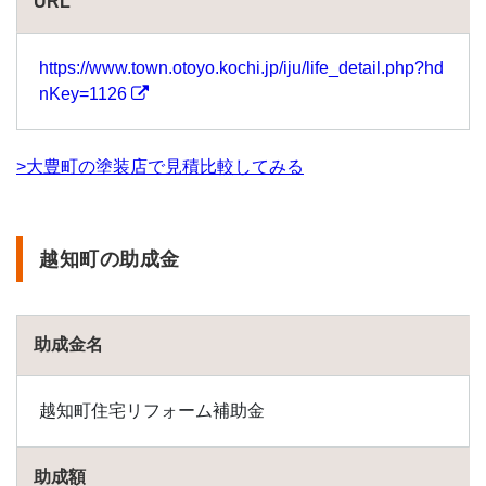
URL
https://www.town.otoyo.kochi.jp/iju/life_detail.php?hd
nKey=1126
>大豊町の塗装店で見積比較してみる
越知町の助成金
助成金名
越知町住宅リフォーム補助金
助成額