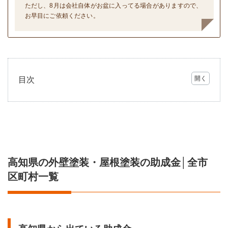
ただし、8月は会社自体がお盆に入ってる場合がありますので、
お早目にご依頼ください。
目次
1
高知
県の
外壁
塗
装・
屋根
高知県の外壁塗装・屋根塗装の助成金│全市
塗装
の助
区町村一覧
成金
│全
市区
町村
一覧