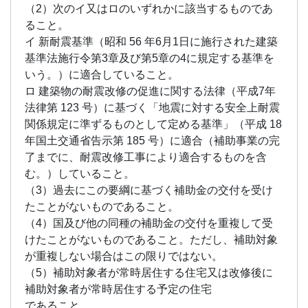
（2）次のイ又はロのいずれかに該当するものであ
金
ること。
1.21
イ 新耐震基準（昭和 56 年6月1日に施行された建築
津野
基準法施行令第3章及び第5章の4に規定する基準を
町の
助成
いう。）に適合していること。
金
ロ 建築物の耐震改修の促進に関する法律（平成7年
1.22
法律第 123 号）に基づく「地震に対する安全上耐震
東洋
関係規定に準ずるものとして定める基準」（平成 18
町の
年国土交通省告示第 185 号）に適合（補助事業の完
助成
了までに、耐震改修工事により適合するものを含
金
む。）していること。
1.23
（3）過去にこの要綱に基づく補助金の交付を受け
土佐
たことがないものであること。
市の
（4）国及び他の同種の補助金の交付を重複して受
助成
金
けたことがないものであること。ただし、補助対象
が重複しない場合はこの限りではない。
1.24
（5）補助対象者が常時居住する住宅又は改修後に
土佐
清水
補助対象者が常時居住する予定の住宅
市の
であること。