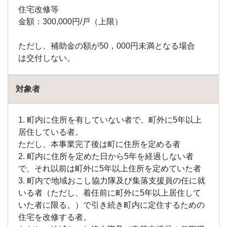
塗装
住宅改修等
で助
金額：300,000円/戸（上限）
成金
を受
ただし、補助金の額が50，000円未満となる場合
け取
るた
は交付しない。
めの
条件
対象者
3
高知
県の
1. 町内に住所を有していない者で、町外に5年以上
外壁
塗装
居住している者。
助成
ただし、本事業完了後は町に住所を定める者
金の
2. 町内に住所を定めた日から5年を経過しない者
申請
で、それ以前は町外に5年以上住所を定めていた者
の流
れ
3. 町内で地域おこし協力隊及び集落支援員の任に就
いる者（ただし、着任前に町外に5年以上居住して
4
いた者に限る。）で引き続き町内に定住するための
外壁
塗装
住宅を改修する者。
の費