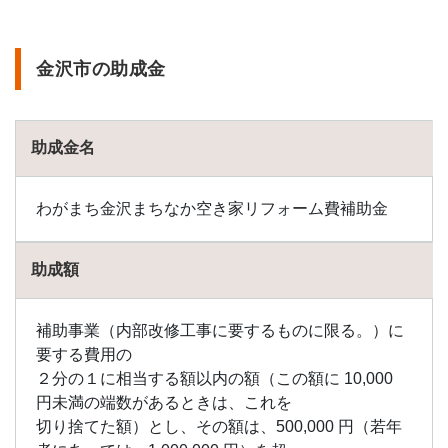
する
5
まと
金沢市の助成金
め
助成金名
わがまち金沢まちなか空き家リフォーム費補助金
助成額
補助事業（内部改修工事に要するものに限る。）に
要する費用の
２分の１に相当する額以内の額（この額に 10,000
円未満の端数があるときは、これを
切り捨てた額）とし、その額は、500,000 円（若年