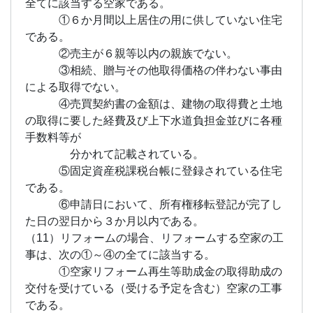
全てに該当する空家である。
①６か月間以上居住の用に供していない住宅
である。
②売主が６親等以内の親族でない。
③相続、贈与その他取得価格の伴わない事由
による取得でない。
④売買契約書の金額は、建物の取得費と土地
の取得に要した経費及び上下水道負担金並びに各種
手数料等が
分かれて記載されている。
⑤固定資産税課税台帳に登録されている住宅
である。
⑥申請日において、所有権移転登記が完了し
た日の翌日から３か月以内である。
（11）リフォームの場合、リフォームする空家の工
事は、次の①～④の全てに該当する。
①空家リフォーム再生等助成金の取得助成の
交付を受けている（受ける予定を含む）空家の工事
である。