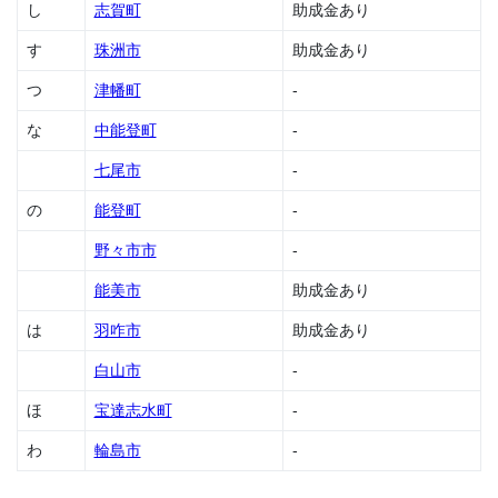
し
助成
志賀町
助成金あり
金
す
珠洲市
助成金あり
1.5
つ
津幡町
-
金沢
市の
な
中能登町
-
助成
金
七尾市
-
1.6
の
能登町
-
かほ
く市
野々市市
-
の助
成金
能美市
助成金あり
1.7
は
羽咋市
助成金あり
川北
町の
白山市
-
助成
金
ほ
宝達志水町
-
1.8
わ
輪島市
-
小松
市の