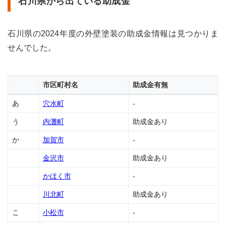
石川県から出ている助成金
1.1
石川
石川県の2024年度の外壁塗装の助成金情報は見つかりま
県か
ら出
せんでした。
てい
る助
成金
市区町村名
助成金有無
1.2
穴水
あ
穴水町
-
町の
助成
う
内灘町
助成金あり
金
か
加賀市
-
1.3
内灘
金沢市
助成金あり
町の
助成
かほく市
-
金
川北町
助成金あり
1.4
加賀
こ
小松市
-
市の