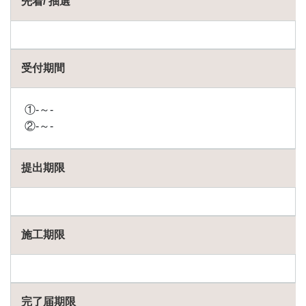
先着/ 抽選
助成
金
2
石川
受付期間
県で
外壁
塗装
①-～-
で助
成金
②-～-
を受
け取
るた
提出期限
めの
条件
3
石川
施工期限
県の
外壁
塗装
助成
金の
完了届期限
申請