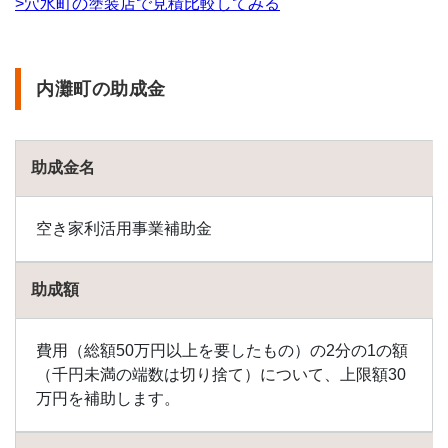
の助
>穴水町の塗装店で見積比較してみる
成金
1.13
七尾
内灘町の助成金
市の
助成
金
1.14
助成金名
能登
町の
助成
空き家利活用事業補助金
金
1.15
助成額
野々
市市
の助
費用（総額50万円以上を要したもの）の2分の1の額
成金
（千円未満の端数は切り捨て）について、上限額30
1.16
万円を補助します。
能美
市の
助成