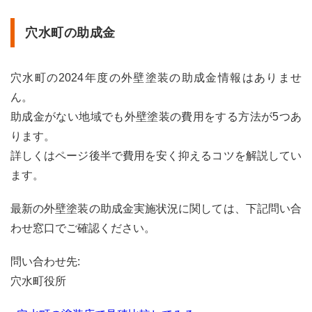
助成
金
穴水町の助成金
1.9
志賀
町の
穴水町の2024年度の外壁塗装の助成金情報はありませ
助成
金
ん。
助成金がない地域でも外壁塗装の費用をする方法が5つあ
1.10
珠洲
ります。
市の
詳しくはページ後半で費用を安く抑えるコツを解説してい
助成
金
ます。
1.11
最新の外壁塗装の助成金実施状況に関しては、下記問い合
津幡
町の
わせ窓口でご確認ください。
助成
金
問い合わせ先:
1.12
穴水町役所
中能
登町