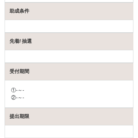
助成条件
先着/ 抽選
受付期間
①-～-
②-～-
提出期限