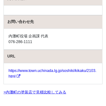
の流
れ
4
外壁
お問い合わせ先
塗装
の費
用を
内灘町役場 企画課 代表
安く
076-286-1111
抑え
るコ
ツ
URL
4.1
相見
https://www.town.uchinada.lg.jp/soshiki/kikaku/2103.
積も
html
りを
とる
4.2
>内灘町の塗装店で見積比較してみる
閑散
期に
行う