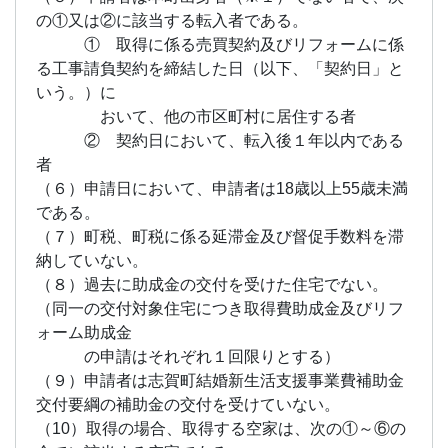
の①又は②に該当する転入者である。
① 取得に係る売買契約及びリフォームに係
る工事請負契約を締結した日（以下、「契約日」と
いう。）に
おいて、他の市区町村に居住する者
② 契約日において、転入後１年以内である
者
（６）申請日において、申請者は18歳以上55歳未満
である。
（７）町税、町税に係る延滞金及び督促手数料を滞
納していない。
（８）過去に助成金の交付を受けた住宅でない。
（同一の交付対象住宅につき取得費助成金及びリフ
ォーム助成金
の申請はそれぞれ１回限りとする）
（９）申請者は志賀町結婚新生活支援事業費補助金
交付要綱の補助金の交付を受けていない。
（10）取得の場合、取得する空家は、次の①～⑥の