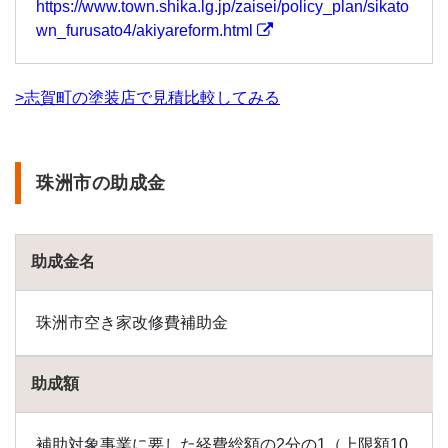
https://www.town.shika.lg.jp/zaisei/policy_plan/sikato
wn_furusato4/akiyareform.html
>志賀町の塗装店で見積比較してみる
珠洲市の助成金
助成金名
珠洲市空き家改修費補助金
助成額
補助対象事業に要した経費総額の2分の1（上限額10