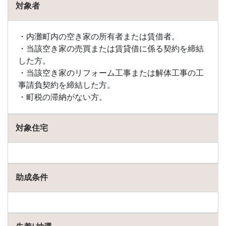
対象者
金
1.17
羽咋
・内灘町内の空き家の所有者または賃借者。
市の
・​当該空き家の売買または賃貸借に係る契約を締結
助成
した方。
金
・当該空き家のリフォーム工事または解体工事の工
1.18
事請負契約を締結した方。
白山
・町税の滞納がない方。
市の
助成
金
対象住宅
1.19
宝達
志水
町の
助成
助成条件
金
1.20
輪島
市の