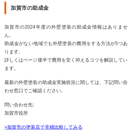
4.3
加賀市の助成金
塗装
専門
店に
加賀市の2024年度の外壁塗装の助成金情報はありませ
工事
を依
ん。
頼す
助成金がない地域でも外壁塗装の費用をする方法が5つあ
る
ります。
4.4
詳しくはページ後半で費用を安く抑えるコツを解説してい
火災
保険
ます。
を活
用す
最新の外壁塗装の助成金実施状況に関しては、下記問い合
る
わせ窓口でご確認ください。
4.5
地域
問い合わせ先:
密着
型の
加賀市役所
事業
者に
>加賀市の塗装店で見積比較してみる
依頼