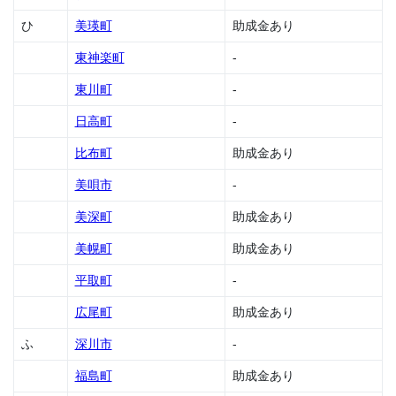
成金
ひ
美瑛町
助成金あり
1.45
上ノ
東神楽町
-
国町
の助
東川町
-
成金
日高町
-
1.46
上富
比布町
助成金あり
良野
美唄市
-
町の
助成
美深町
助成金あり
金
1.47
美幌町
助成金あり
神恵
平取町
-
内村
の助
広尾町
助成金あり
成金
ふ
深川市
-
1.48
木古
福島町
助成金あり
内町