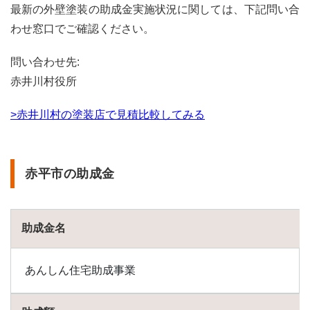
最新の外壁塗装の助成金実施状況に関しては、下記問い合
1.85
新得
わせ窓口でご確認ください。
町の
助成
問い合わせ先:
金
赤井川村役所
1.86
新十
>赤井川村の塗装店で見積比較してみる
津川
町の
助成
金
赤平市の助成金
1.87
新ひ
だか
町の
助成金名
助成
金
1.88
あんしん住宅助成事業
寿都
町の