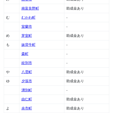
金
南富良野町
助成金あり
1.53
む
むかわ町
-
共和
町の
室蘭市
-
助成
金
め
芽室町
助成金あり
1.54
も
妹背牛町
-
清里
町の
森町
-
助成
金
紋別市
-
1.55
や
八雲町
助成金あり
釧路
市の
ゆ
夕張市
助成金あり
助成
金
湧別町
-
1.56
由仁町
助成金あり
釧路
町の
よ
余市町
助成金あり
助成