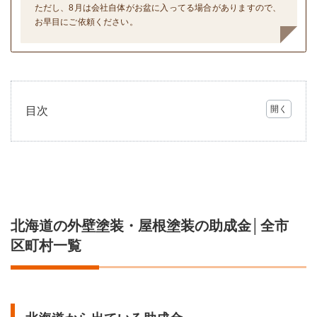
ただし、8月は会社自体がお盆に入ってる場合がありますので、
お早目にご依頼ください。
目次
1
北海
道の
外壁
塗
装・
屋根
北海道の外壁塗装・屋根塗装の助成金│全市
塗装
の助
区町村一覧
成金
│全
市区
町村
一覧