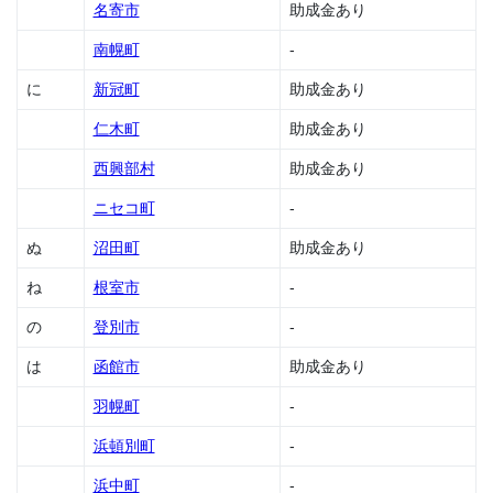
名寄市
助成金あり
金
1.41
南幌町
-
小平
に
新冠町
助成金あり
町の
助成
仁木町
助成金あり
金
西興部村
助成金あり
1.42
上川
ニセコ町
-
町の
助成
ぬ
沼田町
助成金あり
金
ね
根室市
-
1.43
上士
の
登別市
-
幌町
の助
は
函館市
助成金あり
成金
羽幌町
-
1.44
上砂
浜頓別町
-
川町
の助
浜中町
-