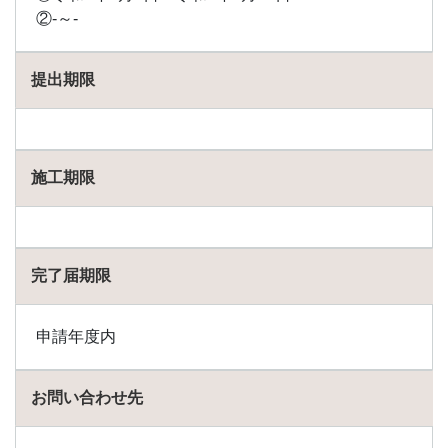
金
②-～-
1.97
秩父
提出期限
別町
の助
成金
1.98
施工期限
千歳
市の
助成
金
1.99
完了届期限
月形
町の
助成
申請年度内
金
1.100
お問い合わせ先
津別
町の
助成