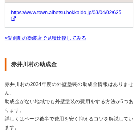
1.81
https://www.town.aibetsu.hokkaido.jp/03/04/02/625
白老
町の
助成
金
>愛別町の塗装店で見積比較してみる
1.82
白糠
町の
助成
赤井川村の助成金
金
1.83
知内
赤井川村の2024年度の外壁塗装の助成金情報はありませ
町の
ん。
助成
金
助成金がない地域でも外壁塗装の費用をする方法が5つあ
1.84
ります。
新篠
詳しくはページ後半で費用を安く抑えるコツを解説してい
津村
ます。
の助
成金