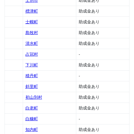
士別市
助成金あり
金
標津町
助成金あり
1.25
恵庭
士幌町
助成金あり
市の
助成
島牧村
助成金あり
金
清水町
助成金あり
1.26
江別
占冠村
-
市の
助成
下川町
助成金あり
金
積丹町
-
1.27
えり
斜里町
助成金あり
も町
の助
初山別村
助成金あり
成金
白老町
助成金あり
1.28
遠軽
白糠町
-
町の
助成
知内町
助成金あり