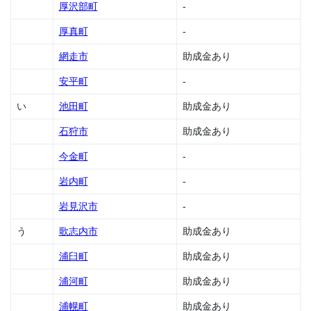
助成
厚沢部町
-
金
厚真町
-
1.5
網走市
助成金あり
旭川
市の
安平町
-
助成
金
い
池田町
助成金あり
1.6
石狩市
助成金あり
芦別
市の
今金町
-
助成
金
岩内町
-
1.7
岩見沢市
-
足寄
町の
う
歌志内市
助成金あり
助成
金
浦臼町
助成金あり
1.8
浦河町
助成金あり
厚岸
町の
浦幌町
助成金あり