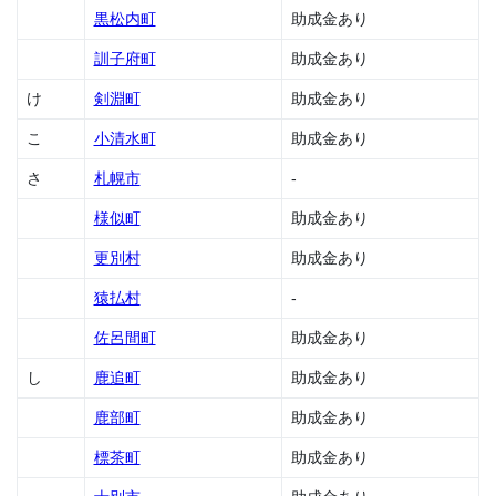
金
黒松内町
助成金あり
1.21
訓子府町
助成金あり
浦幌
町の
け
剣淵町
助成金あり
助成
金
こ
小清水町
助成金あり
1.22
さ
札幌市
-
雨竜
町の
様似町
助成金あり
助成
更別村
助成金あり
金
1.23
猿払村
-
江差
佐呂間町
助成金あり
町の
助成
し
鹿追町
助成金あり
金
1.24
鹿部町
助成金あり
枝幸
標茶町
助成金あり
町の
助成