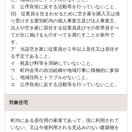
金
エ 公序良俗に反する活動等を行っていないこと。
1.69
(3) 従業員を住まわせるために空き家を購入又は借
鹿部
り受けする愛別町内の個人事業主及び法人事業主、
町の
法人や空き家に居住する従業員及びその世帯員すべ
助成
金
てが次に掲げるものすべてを満たすことが条件で
す。
1.70
ア 当該空き家に従業員が２年以上居住又は居住す
標茶
町の
る予定であること。
助成
イ 税及び料等を滞納していないこと。
金
ウ 町内会等の自治組織や地域行事に積極的に参加
1.71
し、地域住民とトラブルがないこと。
士別
エ 公序良俗に反する活動等を行っていないこと。
市の
助成
金
対象住宅
1.72
標津
町内にある居住用の家屋であって、現に利用されて
町の
助成
いない、又は今後利用される見込みのない建築物を
金