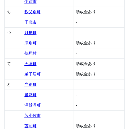
伊達市
-
1.33
ち
秩父別町
助成金あり
置戸
町の
千歳市
-
助成
金
つ
月形町
-
1.34
津別町
助成金あり
興部
町の
鶴居村
-
助成
て
天塩町
助成金あり
金
1.35
弟子屈町
助成金あり
長万
と
当別町
-
部町
の助
当麻町
-
成金
1.36
洞爺湖町
-
小樽
苫小牧市
-
市の
助成
苫前町
助成金あり
金