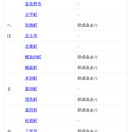
の助
富良野市
-
成金
古平町
-
1.49
北広
へ
別海町
助成金あり
島市
の助
ほ
北斗市
-
成金
北竜町
-
1.50
北見
幌加内町
助成金あり
市の
助成
幌延町
助成金あり
金
本別町
助成金あり
1.51
喜茂
ま
幕別町
-
別町
の助
増毛町
助成金あり
成金
真狩村
助成金あり
1.52
京極
松前町
-
町の
み
三笠市
助成金あり
助成