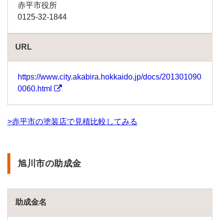
金
赤平市役所
0125-32-1844
1.101
鶴居
村の
URL
助成
金
1.102
https://www.city.akabira.hokkaido.jp/docs/201301090
天塩
0060.html
町の
助成
金
>赤平市の塗装店で見積比較してみる
1.103
弟子
屈町
の助
旭川市の助成金
成金
1.104
当別
助成金名
町の
助成