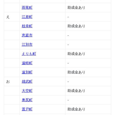
助成
金
雨竜町
助成金あり
1.9
え
江差町
-
厚沢
部町
枝幸町
助成金あり
の助
成金
恵庭市
-
1.10
江別市
-
厚真
町の
えりも町
助成金あり
助成
遠軽町
-
金
1.11
遠別町
助成金あり
網走
お
雄武町
-
市の
助成
大空町
助成金あり
金
1.12
奥尻町
-
安平
置戸町
助成金あり
町の