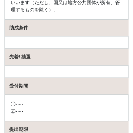
いいます（ただし、国又は地方公共団体が所有、管
1.73
理するものを除く）。
士幌
町の
助成
助成条件
金
1.74
島牧
村の
先着/ 抽選
助成
金
1.75
清水
受付期間
町の
助成
金
①-～-
1.76
②-～-
占冠
村の
助成
提出期限
金