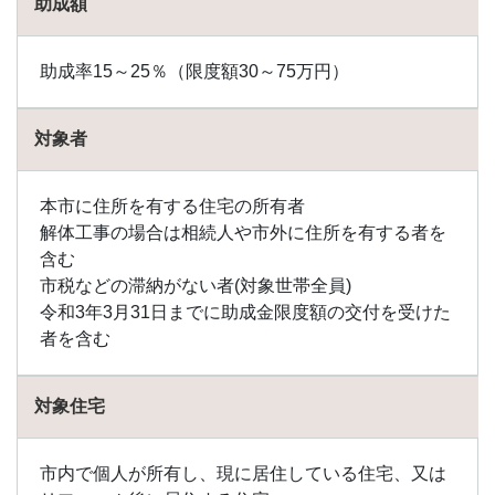
助成
助成額
金
1.89
助成率15～25％（限度額30～75万円）
砂川
市の
助成
対象者
金
1.90
せた
本市に住所を有する住宅の所有者
な町
解体工事の場合は相続人や市外に住所を有する者を
の助
含む
成金
市税などの滞納がない者(対象世帯全員)
1.91
令和3年3月31日までに助成金限度額の交付を受けた
壮瞥
者を含む
町の
助成
金
対象住宅
1.92
大樹
町の
市内で個人が所有し、現に居住している住宅、又は
助成