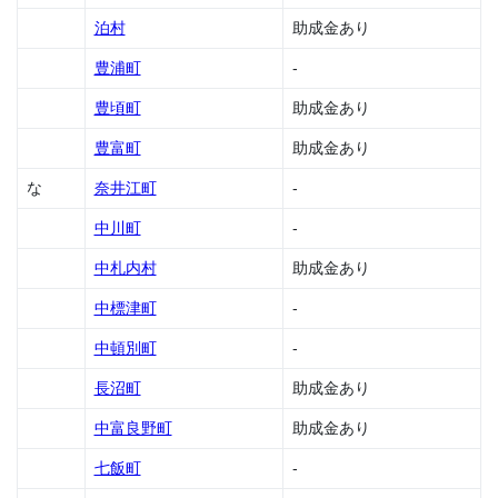
泊村
助成金あり
1.37
音威
豊浦町
-
子府
村の
豊頃町
助成金あり
助成
金
豊富町
助成金あり
1.38
な
奈井江町
-
音更
町の
中川町
-
助成
金
中札内村
助成金あり
1.39
中標津町
-
乙部
町の
中頓別町
-
助成
金
長沼町
助成金あり
1.40
中富良野町
助成金あり
帯広
市の
七飯町
-
助成