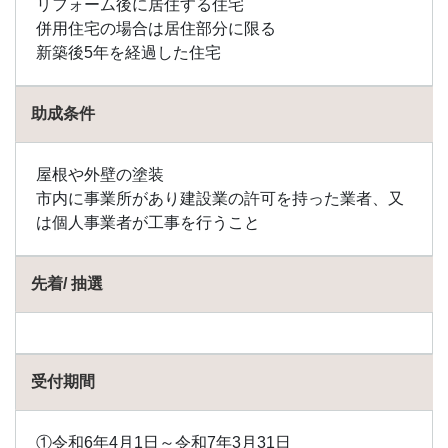
リフォーム後に居住する住宅
金
併用住宅の場合は居住部分に限る
1.93
新築後5年を経過した住宅
鷹栖
町の
助成
助成条件
金
1.94
屋根や外壁の塗装
滝川
市内に事業所があり建設業の許可を持った業者、又
市の
助成
は個人事業者が工事を行うこと
金
1.95
先着/ 抽選
滝上
町の
助成
金
受付期間
1.96
伊達
市の
助成
①令和6年4月1日～令和7年3月31日