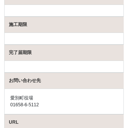
1.77
下川
町の
施工期限
助成
金
1.78
積丹
町の
完了届期限
助成
金
1.79
斜里
お問い合わせ先
町の
助成
金
愛別町役場
1.80
01658-6-5112
初山
別村
の助
URL
成金