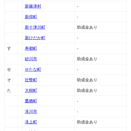
金
新篠津村
-
1.29
新得町
-
遠別
町の
新十津川町
助成金あり
助成
金
新ひだか町
-
1.30
す
寿都町
-
雄武
町の
砂川市
助成金あり
助成
金
せ
せたな町
-
1.31
そ
壮瞥町
助成金あり
大空
町の
た
大樹町
助成金あり
助成
金
鷹栖町
-
1.32
滝川市
-
奥尻
町の
滝上町
助成金あり
助成
金