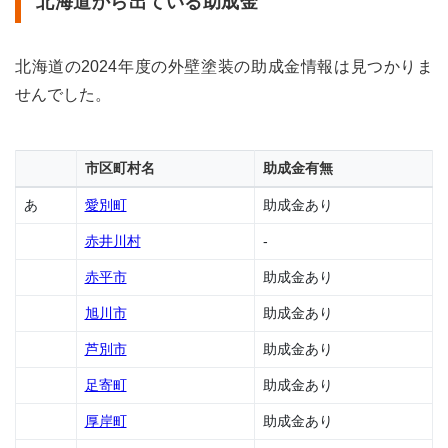
北海道から出ている助成金
1.1
北海
北海道の2024年度の外壁塗装の助成金情報は見つかりま
道か
ら出
せんでした。
てい
る助
成金
市区町村名
助成金有無
1.2
愛別
あ
愛別町
助成金あり
町の
助成
赤井川村
-
金
赤平市
助成金あり
1.3
赤井
旭川市
助成金あり
川村
の助
芦別市
助成金あり
成金
足寄町
助成金あり
1.4
赤平
厚岸町
助成金あり
市の