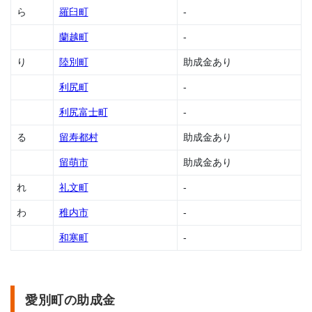
金
ら
羅臼町
-
1.57
蘭越町
-
倶知
安町
り
陸別町
助成金あり
の助
成金
利尻町
-
1.58
利尻富士町
-
栗山
る
留寿都村
助成金あり
町の
助成
留萌市
助成金あり
金
1.59
れ
礼文町
-
黒松
わ
稚内市
-
内町
の助
和寒町
-
成金
1.60
訓子
府町
愛別町の助成金
の助