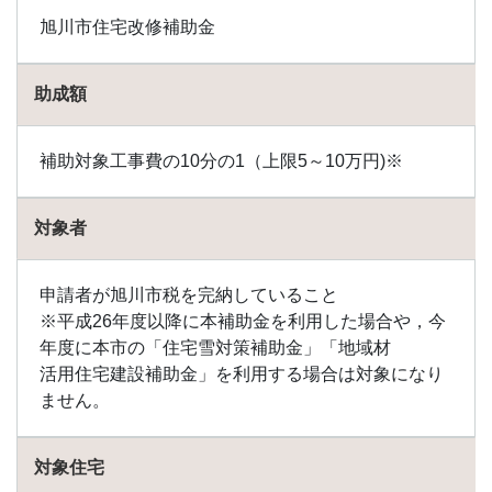
金
旭川市住宅改修補助金
1.105
当麻
町の
助成額
助成
金
補助対象工事費の10分の1（上限5～10万円)※
1.106
洞爺
湖町
対象者
の助
成金
1.107
申請者が旭川市税を完納していること
苫小
※平成26年度以降に本補助金を利用した場合や，今
牧市
年度に本市の「住宅雪対策補助金」「地域材
の助
成金
活用住宅建設補助金」を利用する場合は対象になり
ません。
1.108
苫前
町の
対象住宅
助成
金