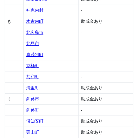
金
神恵内村
-
1.17
き
木古内町
助成金あり
岩見
沢市
北広島市
-
の助
成金
北見市
-
1.18
喜茂別町
-
歌志
内市
京極町
-
の助
成金
共和町
-
1.19
清里町
助成金あり
浦臼
町の
く
釧路市
助成金あり
助成
金
釧路町
-
1.20
倶知安町
助成金あり
浦河
町の
栗山町
助成金あり
助成