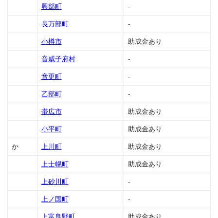
助成
興部町
-
金
長万部町
-
1.13
池田
小樽市
助成金あり
町の
助成
音威子府村
-
金
音更町
-
1.14
石狩
乙部町
-
市の
助成
帯広市
助成金あり
金
小平町
助成金あり
1.15
今金
か
上川町
助成金あり
町の
助成
上士幌町
助成金あり
金
上砂川町
-
1.16
岩内
上ノ国町
-
町の
助成
上富良野町
助成金あり