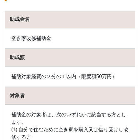
成金
1.61
助成金名
剣淵
町の
助成
金
空き家改修補助金
1.62
小清
助成額
水町
の助
成金
補助対象経費の２分の１以内（限度額50万円）
1.63
札幌
対象者
市の
助成
金
補助金の対象者は、次のいずれかに該当する方とし
1.64
ます。
様似
(1) 自分で住むために空き家を購入又は借り受けし改
町の
助成
修する方