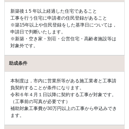
1.109
新築後１5 年以上経過した住宅であること
泊村
工事を行う住宅に申請者の住民登録があること
の助
※築15年以上や住民登録をした基準日については，
成金
申請日で判断いたします。
1.110
※新築・空き家・別荘・公営住宅・高齢者施設等は
豊浦
対象外です。
町の
助成
金
助成条件
1.111
豊頃
町の
本制度は，市内に営業所等がある施工業者と工事請
助成
負契約することが条件になります。
金
令和６年４月１日以降に契約する工事が対象です。
1.112
（工事前の写真が必要です）
豊富
補助対象工事費が30万円以上の工事から申込みでき
町の
ます。
助成
金