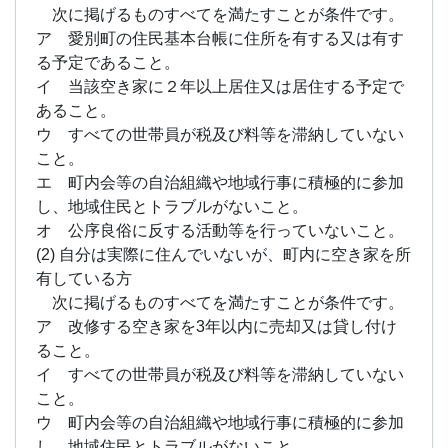
金
次に掲げるものすべてを満たすことが条件です。
ア 愛別町の住民基本台帳に住所を有する又は有す
1.65
更別
る予定であること。
村の
イ 当該空き家に２年以上居住又は居住する予定で
助成
あること。
金
ウ すべての世帯員が税及び料等を滞納していない
1.66
こと。
猿払
エ 町内会等の自治組織や地域行事に積極的に参加
村の
し、地域住民とトラブルがないこと。
助成
金
オ 公序良俗に反する活動等を行っていないこと。
(2) 自分は実際に住んでいないが、町内に空き家を所
1.67
有している方
佐呂
間町
次に掲げるものすべてを満たすことが条件です。
の助
ア 改修する空き家を3年以内に売却又は貸し付け
成金
ること。
1.68
イ すべての世帯員が税及び料等を滞納していない
鹿追
こと。
町の
ウ 町内会等の自治組織や地域行事に積極的に参加
助成
し、地域住民とトラブルがないこと。