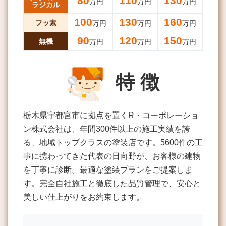
80
110
130
万円
万円
万円
ラジカル
100
130
160
フッ素
万円
万円
万円
90
120
150
無機
万円
万円
万円
特 徴
栃木県宇都宮市に拠点を置くR・コーポレーショ
ン株式会社は、年間300件以上の施工実績を誇
る、地域トップクラスの塗装店です。5600件の工
事に携わってきた代表の日向野が、お客様の建物
を丁寧に診断。最適な塗装プランをご提案しま
す。完全自社施工と徹底した品質管理で、安心と
美しい仕上がりをお約束します。