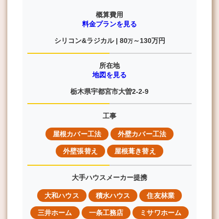
概算費用
料金プランを見る
シリコン&ラジカル |
80
～130
万円
万
所在地
地図を見る
栃木県宇都宮市大曽2-2-9
工事
屋根カバー工法
外壁カバー工法
外壁張替え
屋根葺き替え
大手ハウスメーカー提携
大和ハウス
積水ハウス
住友林業
三井ホーム
一条工務店
ミサワホーム