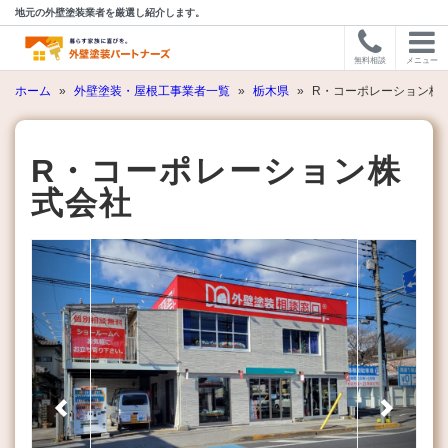
地元の外壁塗装業者を厳選し紹介します。
無料相談
メニュー
ホーム
»
外壁塗装・屋根工事業者一覧
»
栃木県
»
R・コーポレーション株
R・コーポレーション株
式会社
Previous
Next