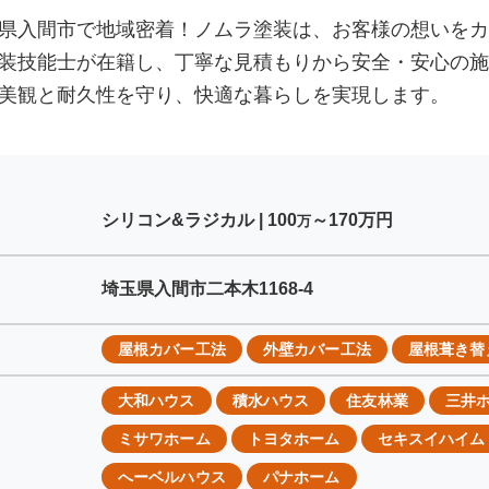
県入間市で地域密着！ノムラ塗装は、お客様の想いをカ
装技能士が在籍し、丁寧な見積もりから安全・安心の施
美観と耐久性を守り、快適な暮らしを実現します。
シリコン&ラジカル |
100
～170
万円
万
埼玉県入間市二本木1168-4
屋根カバー工法
外壁カバー工法
屋根葺き替
大和ハウス
積水ハウス
住友林業
三井
ミサワホーム
トヨタホーム
セキスイハイム
へーベルハウス
パナホーム