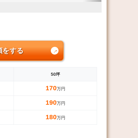
頼をする
50坪
170
万円
190
万円
180
万円