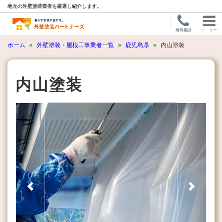
地元の外壁塗装業者を厳選し紹介します。
無料相談
メニュー
ホーム
»
外壁塗装・屋根工事業者一覧
»
鹿児島県
»
内山塗装
内山塗装
Previous
Next