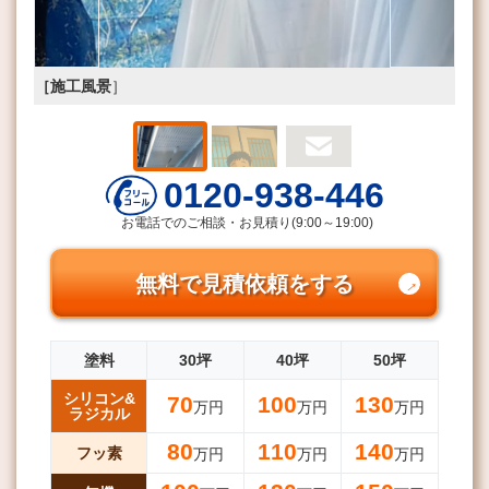
［施工風景
］
0120-938-446
お電話でのご相談・お見積り(9:00～19:00)
無料で見積依頼をする
塗料
30坪
40坪
50坪
シリコン&
70
100
130
万円
万円
万円
ラジカル
80
110
140
フッ素
万円
万円
万円