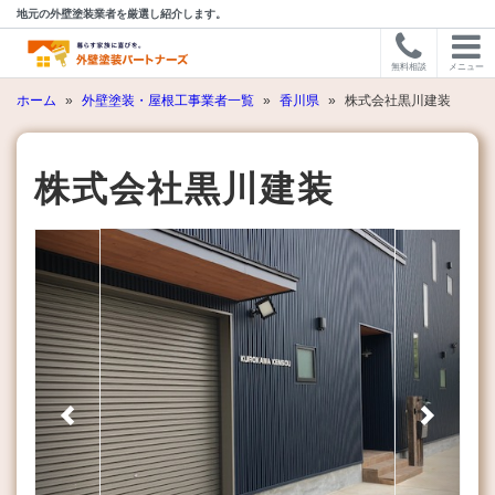
地元の外壁塗装業者を厳選し紹介します。
無料相談
メニュー
ホーム
»
外壁塗装・屋根工事業者一覧
»
香川県
»
株式会社黒川建装
株式会社黒川建装
Previous
Next