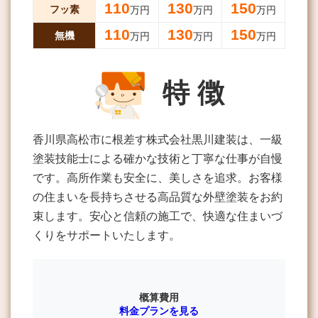
110
130
150
フッ素
万円
万円
万円
110
130
150
無機
万円
万円
万円
特 徴
香川県高松市に根差す株式会社黒川建装は、一級
塗装技能士による確かな技術と丁寧な仕事が自慢
です。高所作業も安全に、美しさを追求。お客様
の住まいを長持ちさせる高品質な外壁塗装をお約
束します。安心と信頼の施工で、快適な住まいづ
くりをサポートいたします。
概算費用
料金プランを見る