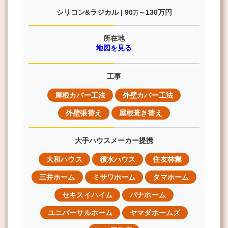
シリコン&ラジカル |
90
～130
万円
万
所在地
地図を見る
工事
屋根カバー工法
外壁カバー工法
外壁張替え
屋根葺き替え
大手ハウスメーカー提携
大和ハウス
積水ハウス
住友林業
三井ホーム
ミサワホーム
タマホーム
セキスイハイム
パナホーム
ユニバーサルホーム
ヤマダホームズ