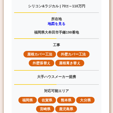
シリコン&ラジカル |
70
～110
万円
万
所在地
地図を見る
福岡県大牟田市手鎌198番地
工事
屋根カバー工法
外壁カバー工法
外壁張替え
屋根葺き替え
大手ハウスメーカー提携
対応可能エリア
福岡県
佐賀県
熊本県
大分県
宮崎県
鹿児島県