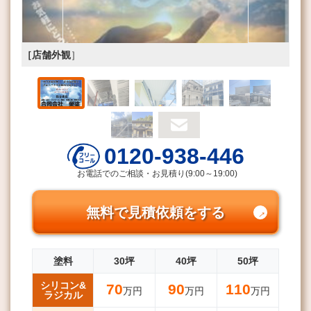
［店舗外観
］
0120-938-446
お電話でのご相談・お見積り(9:00～19:00)
無料で見積依頼をする
塗料
30坪
40坪
50坪
シリコン&
70
90
110
万円
万円
万円
ラジカル