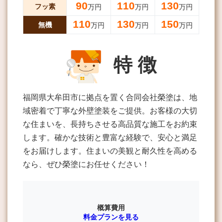
90
110
130
フッ素
万円
万円
万円
110
130
150
無機
万円
万円
万円
特 徴
福岡県大牟田市に拠点を置く合同会社榮塗は、地
域密着で丁寧な外壁塗装をご提供。お客様の大切
な住まいを、長持ちさせる高品質な施工をお約束
します。確かな技術と豊富な経験で、安心と満足
をお届けします。住まいの美観と耐久性を高める
なら、ぜひ榮塗にお任せください！
概算費用
料金プランを見る