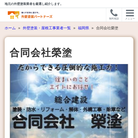
地元の外壁塗装業者を厳選し紹介します。
無料相談
メニュー
ホーム
»
外壁塗装・屋根工事業者一覧
»
福岡県
»
合同会社榮塗
合同会社榮塗
Previous
Next