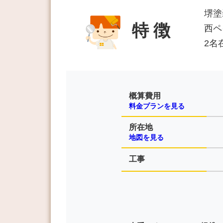
堺塗
特 徴
西ペ
2名
概算費用
料金プランを見る
所在地
地図を見る
工事