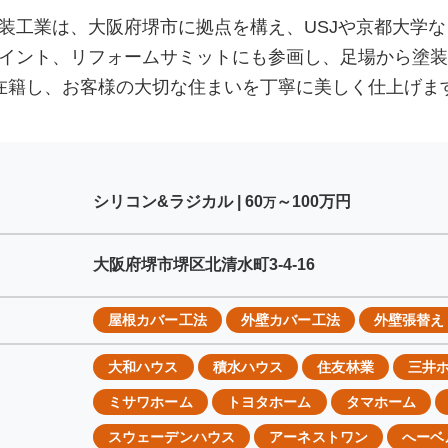
装工業は、大阪府堺市に拠点を構え、USJや京都大学
イント、リフォームサミットにも参画し、足場から塗装
在籍し、お客様の大切な住まいを丁寧に美しく仕上げま
シリコン&ラジカル |
60
～100
万円
万
大阪府堺市堺区北清水町3-4-16
屋根カバー工法
外壁カバー工法
外壁張替え
大和ハウス
積水ハウス
住友林業
三井
ミサワホーム
トヨタホーム
タマホーム
スウェーデンハウス
アーネストワン
へーベ