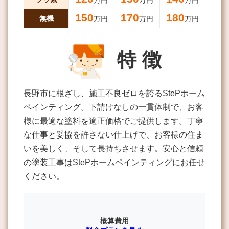
万円
万円
万円
150
170
180
無機
万円
万円
万円
特 徴
長野市に根ざし、施工不良ゼロを誇るStePホーム
ペインティング。下請けなしの一貫体制で、お客
様に最適な塗料を適正価格でご提供します。丁寧
な仕事と妥協を許さない仕上げで、お客様の住ま
いを美しく、そして長持ちさせます。安心と信頼
の塗装工事はStePホームペインティングにお任せ
ください。
概算費用