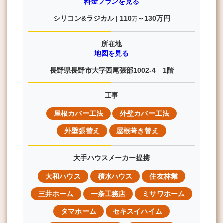
料金プランを見る
シリコン&ラジカル |
110
～130
万円
万
所在地
地図を見る
長野県長野市大字西尾張部1002-4 1階
工事
屋根カバー工法
外壁カバー工法
外壁張替え
屋根葺き替え
大手ハウスメーカー提携
大和ハウス
積水ハウス
住友林業
三井ホーム
一条工務店
ミサワホーム
タマホーム
セキスイハイム