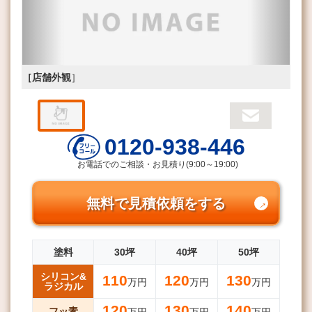
［店舗外観
］
0120-938-446
お電話でのご相談・お見積り(9:00～19:00)
無料で見積依頼をする
塗料
30坪
40坪
50坪
シリコン&
110
120
130
万円
万円
万円
ラジカル
120
130
140
フッ素