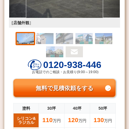
［店舗外観
］
0120-938-446
お電話でのご相談・お見積り(9:00～19:00)
無料で見積依頼をする
塗料
30坪
40坪
50坪
シリコン&
110
120
130
万円
万円
万円
ラジカル