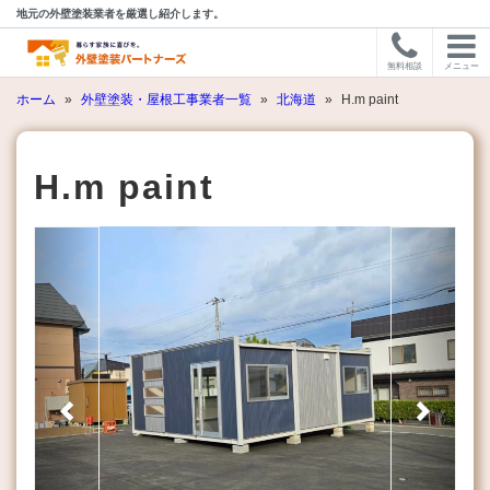
地元の外壁塗装業者を厳選し紹介します。
無料相談
メニュー
ホーム
»
外壁塗装・屋根工事業者一覧
»
北海道
»
H.m paint
H.m paint
Previous
Next