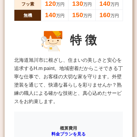
120
130
140
フッ素
万円
万円
万円
140
150
160
無機
万円
万円
万円
特 徴
北海道旭川市に根ざし、住まいの美しさと安心を
追求するH.m paint。地域密着だからこそできる丁
寧な仕事で、お客様の大切な家を守ります。外壁
塗装を通じて、快適な暮らしを彩りませんか？熟
練の職人による確かな技術と、真心込めたサービ
スをお約束します。
概算費用
料金プランを見る