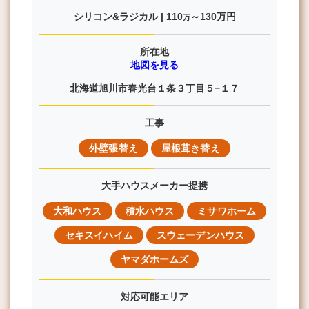
シリコン&ラジカル |
110
～130
万円
万
所在地
地図を見る
北海道旭川市春光台１条３丁目５−１７
工事
外壁張替え
屋根葺き替え
大手ハウスメーカー提携
大和ハウス
積水ハウス
ミサワホーム
セキスイハイム
スウェーデンハウス
ヤマダホームズ
対応可能エリア