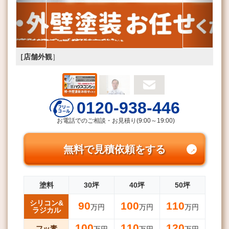
［店舗外観
］
0120-938-446
お電話でのご相談・お見積り(9:00～19:00)
無料で見積依頼をする
塗料
30坪
40坪
50坪
シリコン&
90
100
110
万円
万円
万円
ラジカル
100
110
120
フッ素