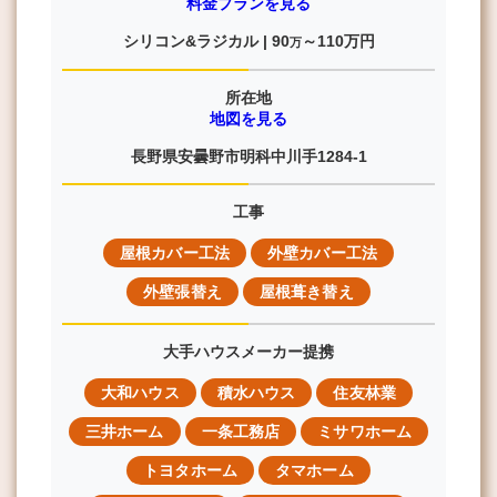
料金プランを見る
シリコン&ラジカル |
90
～110
万円
万
所在地
地図を見る
長野県安曇野市明科中川手1284-1
工事
屋根カバー工法
外壁カバー工法
外壁張替え
屋根葺き替え
大手ハウスメーカー提携
大和ハウス
積水ハウス
住友林業
三井ホーム
一条工務店
ミサワホーム
トヨタホーム
タマホーム