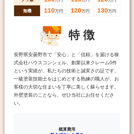
万円
万円
万円
110
120
130
無機
万円
万円
万円
特 徴
長野県安曇野市で「安心」と「信頼」を届ける株
式会社ハウスコンシェル。創業以来クレーム0件
という実績が、私たちの技術と誠実さの証です。
一級塗装技能士をはじめとする熟練の職人が、お
客様の大切な住まいを丁寧に美しく蘇らせます。
外壁塗装のことなら、ぜひ当社にお任せくださ
い。
概算費用