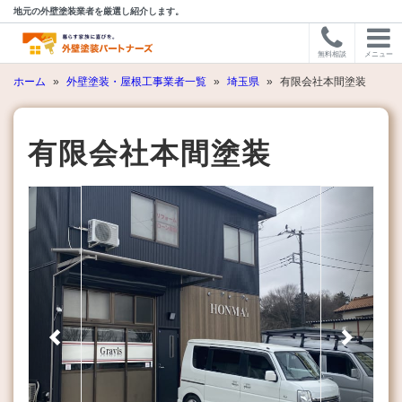
地元の外壁塗装業者を厳選し紹介します。
無料相談
メニュー
ホーム
»
外壁塗装・屋根工事業者一覧
»
埼玉県
»
有限会社本間塗装
有限会社本間塗装
Previous
Next