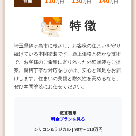
110
130
140
無機
万円
万円
万円
特 徴
埼玉県鶴ヶ島市に根ざし、お客様の住まいを守り
続けている本間塗装です。適正価格と確かな技術
で、お客様のご希望に寄り添った外壁塗装をご提
案。親切丁寧な対応を心がけ、安心と満足をお届
けします。住まいの美観と耐久性を高めるなら、
ぜひ本間塗装にお任せください。
概算費用
料金プランを見る
シリコン&ラジカル |
90
～110
万円
万