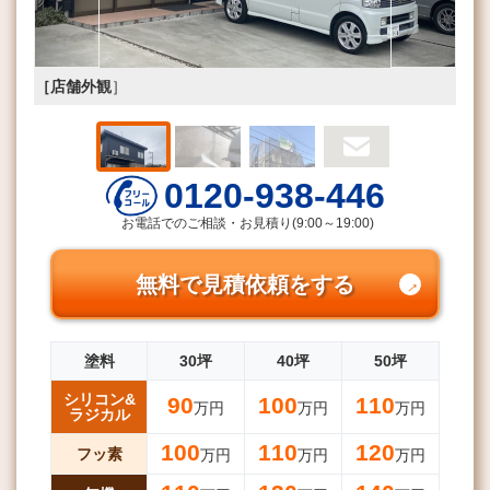
［店舗外観
］
0120-938-446
お電話でのご相談・お見積り(9:00～19:00)
無料で見積依頼をする
塗料
30坪
40坪
50坪
シリコン&
90
100
110
万円
万円
万円
ラジカル
100
110
120
フッ素
万円
万円
万円