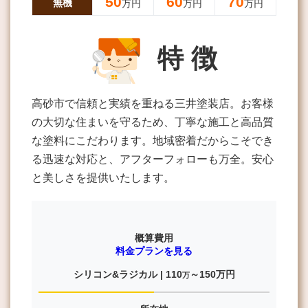
50
60
70
無機
万円
万円
万円
特 徴
高砂市で信頼と実績を重ねる三井塗装店。お客様
の大切な住まいを守るため、丁寧な施工と高品質
な塗料にこだわります。地域密着だからこそでき
る迅速な対応と、アフターフォローも万全。安心
と美しさを提供いたします。
概算費用
料金プランを見る
シリコン&ラジカル |
110
～150
万円
万