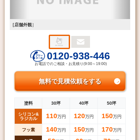
［店舗外観
］
0120-938-446
お電話でのご相談・お見積り(9:00～19:00)
無料で見積依頼をする
塗料
30坪
40坪
50坪
シリコン&
110
120
150
万円
万円
万円
ラジカル
140
150
170
フッ素
万円
万円
万円