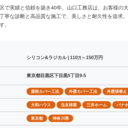
区で実績と信頼を築き40年。山口工務店は、お客様の
丁寧な診断と高品質な施工で、美しさと耐久性を追求。
す。
シリコン&ラジカル |
110
～150
万円
万
東京都目黒区下目黒5丁目9-5
屋根カバー工法
外壁カバー工法
外壁張替え
大和ハウス
住友林業
三井ホーム
パナ
東京都
神奈川県