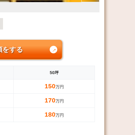
頼をする
50坪
150
万円
170
万円
180
万円