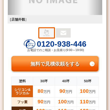
［店舗外観
］
0120-938-446
お電話でのご相談・お見積り(9:00～19:00)
無料で見積依頼をする
塗料
30坪
40坪
50坪
シリコン&
80
90
100
万円
万円
万円
ラジカル
90
100
110
フッ素
万円
万円
万円