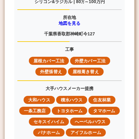
シリコン&ラジカル |
80
～100
万円
万
所在地
地図を見る
千葉県香取郡神崎町今127
工事
屋根カバー工法
外壁カバー工法
外壁張替え
屋根葺き替え
大手ハウスメーカー提携
大和ハウス
積水ハウス
住友林業
一条工務店
トヨタホーム
タマホーム
セキスイハイム
へーベルハウス
パナホーム
アイフルホーム