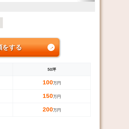
頼をする
50坪
100
万円
150
万円
200
万円