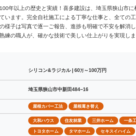
100年以上の歴史と実績！喜多建設は、埼玉県狭山市
ています。完全自社施工による丁寧な仕事と、全ての工
の様子は写真で逐一ご報告、進捗も明確で不安を解消し
熟練の職人が、確かな技術で美しい仕上がりを実現しま
シリコン&ラジカル |
60
～100
万円
万
埼玉県狭山市中新田484−16
屋根カバー工法
屋根葺き替え
大和ハウス
住友林業
三井ホーム
一条
トヨタホーム
タマホーム
セキスイハイム