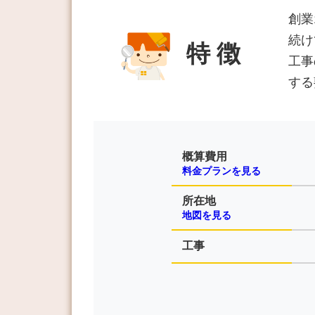
創業
続け
特 徴
工事
する
概算費用
料金プランを見る
所在地
地図を見る
工事