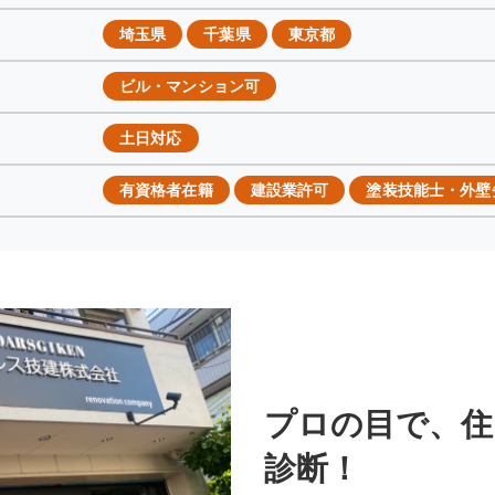
埼玉県
千葉県
東京都
ビル・マンション可
土日対応
有資格者在籍
建設業許可
塗装技能士・外壁
プロの目で、住
診断！