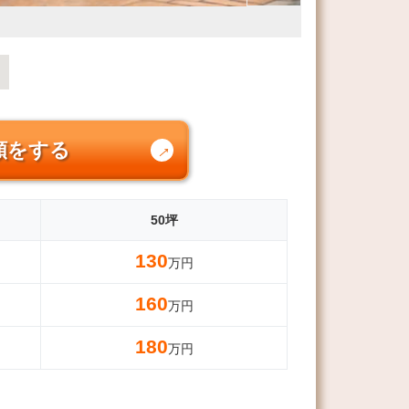
頼をする
50坪
130
万円
160
万円
180
万円