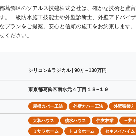
都葛飾区のソアルス技建株式会社は、確かな技術と豊富
す。一級防水施工技能士や外壁診断士、外壁アドバイザ
なプランをご提案。安心と信頼の施工をお約束します。
せください。
シリコン&ラジカル |
90
～130
万円
万
東京都葛飾区南水元４丁目１８−１９
屋根カバー工法
外壁カバー工法
外壁張替え
大和ハウス
積水ハウス
住友林業
三井
ミサワホーム
トヨタホーム
セキスイハイム