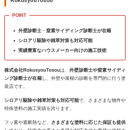
RokusyouTosou
みの
実際
の費
用・
見積
外壁診断士・窒素サイディング診断士が在籍
り
シロアリ駆除や雑草対策も対応可能
5
柏市
実績豊富なハウスメーカー向けの施工技術
の外
壁塗
装の
株式会社RokusyouTosou
は、
外壁診断士や窒素サイディ
助成
金情
ング診断士が在籍
し、外壁や屋根の診断を専門的に行う塗
報
装店です。
6
千葉
シロアリ駆除や雑草対策も対応可能
で、さまざまな物件や
県の
特殊塗料の施工実績を誇ります。
外壁
塗装
の優
フッ素や遮断熱など、
さまざまな塗料に応じた保証も提供
良塗