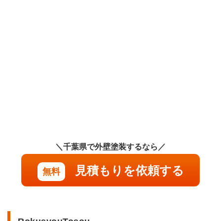
みの
実際
の費
用・
見積
り
4.2
2.外
壁塗
装,
屋根
塗装
の実
際の
＼千葉県で外壁塗装するなら／
費
用・
見積
見積もりを依頼する
無料
り
4.3
3.外
壁塗
装の