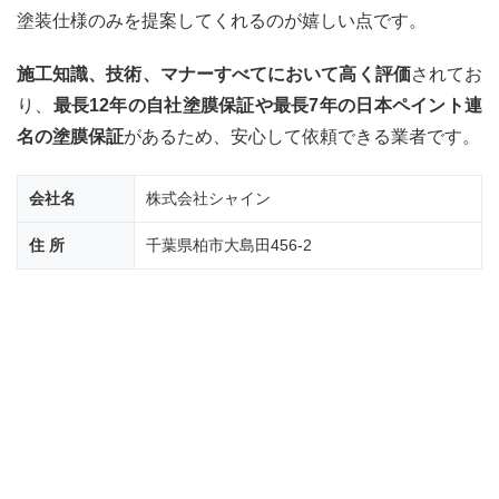
でも
塗装仕様のみを提案してくれるのが嬉しい点です。
相見
積も
りは
施工知識、技術、マナーすべてにおいて高く評価
されてお
必須
り、
最長12年の自社塗膜保証や最長7年の日本ペイント連
4
名の塗膜保証
があるため、安心して依頼できる業者です。
柏市
の外
壁塗
会社名
株式会社シャイン
装・
屋根
住 所
千葉県柏市大島田456-2
塗装
の実
際の
費
用・
見積
り
4.1
1.外
壁塗
装の