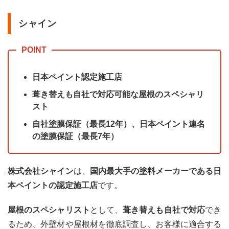
って
くれ
る塗
シャイン
装業
者を
探す
2.3
日本ペイント認定施工店
工事
前に
葺き替えも自社で対応可能な屋根のスペシャリ
実際
スト
の現
地を
自社塗膜保証（最長12年）、日本ペイント連名
確認
して
の塗膜保証（最長7年）
もら
える
業者
株式会社シャイン
は、
国内最大手の塗料メーカーである日
を探
す
本ペイントの認定施工店
です。
3
屋根のスペシャリスト
として、
葺き替えも自社で対応
でき
優良
業者
るため、外壁材や屋根材を徹底調査し、お客様に適合する