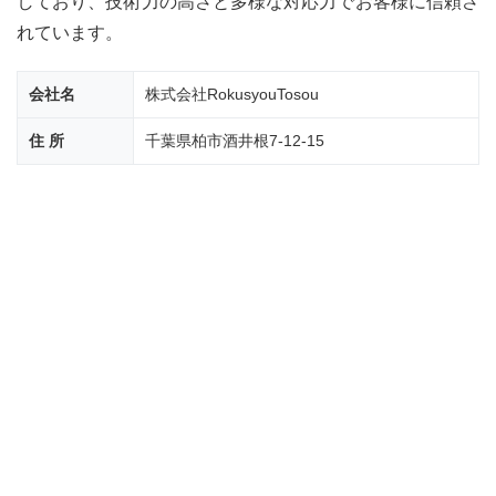
しており、技術力の高さと多様な対応力でお客様に信頼さ
装店
まと
れています。
め
会社名
株式会社RokusyouTosou
住 所
千葉県柏市酒井根7-12-15