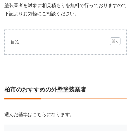
塗装業者を対象に相見積もりを無料で行っておりますので
下記よりお気軽にご相談ください。
目次
1
柏市
のお
すす
めの
外壁
塗装
柏市のおすすめの外壁塗装業者
業者
1.1
シャ
イン
選んだ基準はこちらになります。
1.2
RokusyouTosou