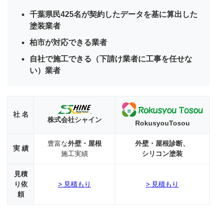
2
千葉県民425名が契約したデータを基に算出した
外壁
塗装業者
塗装
業者
柏市が対応できる業者
を選
自社で施工できる（下請け業者に工事を任せな
ぶポ
イン
い）業者
ト
2.1
自社
社 名
施工
株式会社シャイン
RokusyouTosou
店で
ある
豊富な
外壁・屋根
外壁・屋根診断、
か
実 績
施工実績
シリコン塗装
2.2
詳し
見積
い見
り依
> 見積もり
> 見積もり
積も
頼
り書
を作