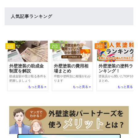
人気記事ランキング
1位
2位
3位
外壁塗装の費用相
外壁塗装の助成金
外壁塗装の塗料ラ
場まとめ
制度を解説
ンキング！
坪数や塗料別に相場がわか
助成金額や受け取る条件を
塗装店から聞いたTOP100
ります
把握しましょう
まとめ。
もっと見る »
もっと見る »
もっと見る »