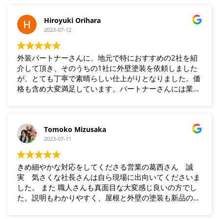
Hiroyuki Orihara
2023-07-12
外装パートナーさんに、地元で特におすすめの2社を紹
介して頂き、そのうちの1社に外壁塗装を依頼しました
が、とても丁寧で素晴らしい仕上がりとなりました。価
格も含め大変満足しています。パートナーさんには業者
選定にあたり親身な相談にのって頂き助かりました。あ
りがとうございました。
Tomoko Mizusaka
2023-07-11
きめ細やかな対応をしてくださる営業の葛西さん 誠
実 気さくな社長さんは自ら現場に出向いてくださいま
した。 また 職人さんも真面目な大変感じ良いの方でし
た。説明もわかりやすく、屋根と外壁の塗装も新品のよ
うに仕上げて頂きとても感謝しています。また お隣に
住んでいる方に御社を紹介し 当方と同じ工事を依頼