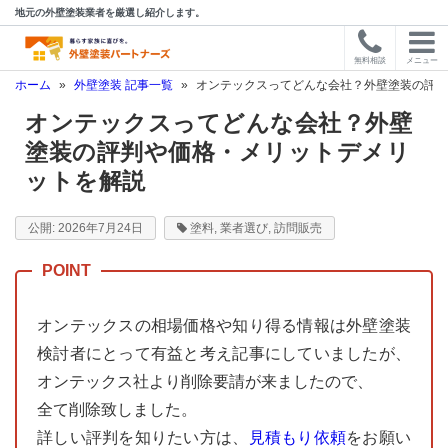
地元の外壁塗装業者を厳選し紹介します。
無料相談
メニュー
ホーム
»
外壁塗装 記事一覧
»
オンテックスってどんな会社？外壁塗装の評判
オンテックスってどんな会社？外壁
塗装の評判や価格・メリットデメリ
ットを解説
2026年7月24日
塗料
,
業者選び
,
訪問販売
オンテックスの相場価格や知り得る情報は外壁塗装
検討者にとって有益と考え記事にしていましたが、
オンテックス社より削除要請が来ましたので、
全て削除致しました。
詳しい評判を知りたい方は、
見積もり依頼
をお願い