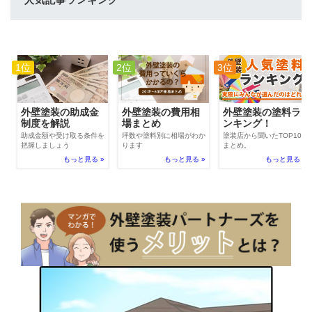
1位
2位
3位
外壁塗装の費用相
外壁塗装の助成金
外壁塗装の塗料ラ
場まとめ
制度を解説
ンキング！
坪数や塗料別に相場がわか
助成金額や受け取る条件を
塗装店から聞いたTOP100
ります
把握しましょう
まとめ。
もっと見る »
もっと見る »
もっと見る »