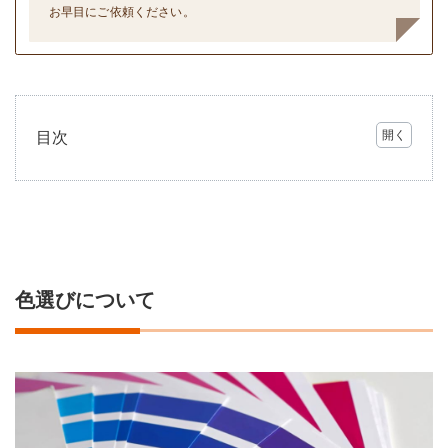
お早目にご依頼ください。
目次
1
色選
びに
つい
て
2
付帯
色選びについて
部分
につ
いて
3
塗装
期間
につ