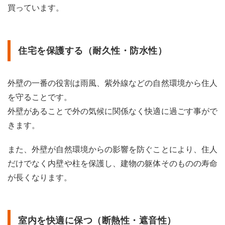
買っています。
室内
を快
適に
保つ
（断
住宅を保護する（耐久性・防水性）
熱
性・
遮音
外壁の一番の役割は雨風、紫外線などの自然環境から住人
性）
を守ることです。
2
外壁があることで外の気候に関係なく快適に過ごす事がで
外壁
材の
きます。
種類
を選
また、外壁が自然環境からの影響を防ぐことにより、住人
ぶ際
に注
だけでなく内壁や柱を保護し、建物の躯体そのものの寿命
目す
が長くなります。
べき
6つ
の比
較ポ
イン
室内を快適に保つ（断熱性・遮音性）