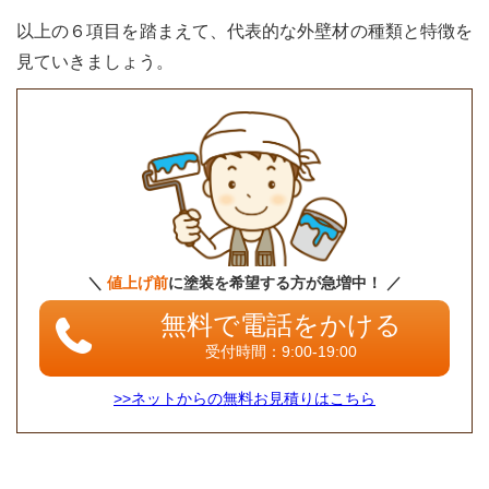
雨漏
以上の６項目を踏まえて、代表的な外壁材の種類と特徴を
りを
防
見ていきましょう。
ぐ！
外壁
材に
必要
な4
つの
メン
テナ
ンス
方法
＼
値上げ前
に塗装を希望する方が急増中！ ／
7.1
無料で電話をかける
コー
受付時間：9:00-19:00
キン
グの
>>ネットからの無料お見積りはこちら
補修
7.2
外壁
塗装