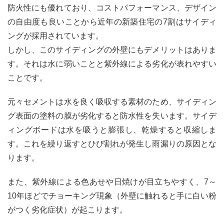
と
防火性にも優れており、コストパフォーマンス、デザイン
め：
の自由度も良いことから近年の新築住宅の7割はサイディ
失敗
しな
ングが採用されています。
い選
しかし、このサイディングの外壁にもデメリットはありま
び方
す。それは水に弱いことと紫外線による劣化が表れやすい
ことです。
元々セメントは水を良く吸収する素材のため、サイディン
グ表面の塗料の膜が劣化すると防水性を失います。サイデ
ィングボードは水を吸うと膨張し、乾燥すると収縮しま
す。これを繰り返すとひび割れが発生し雨漏りの原因とな
ります。
また、紫外線による色あせや日焼けが目立ちやすく、7～
10年ほどでチョーキング現象（外壁に触れると手に白い粉
がつく劣化症状）が起こります。