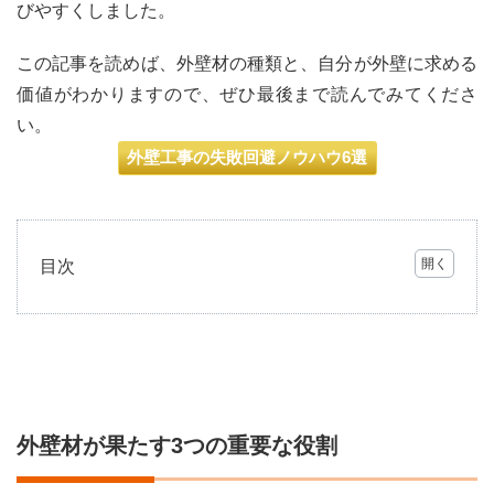
びやすくしました。
この記事を読めば、外壁材の種類と、自分が外壁に求める
価値がわかりますので、ぜひ最後まで読んでみてくださ
い。
外壁工事の失敗回避ノウハウ6選
目次
1
外壁
材が
果た
す3
つの
重要
外壁材が果たす3つの重要な役割
な役
割