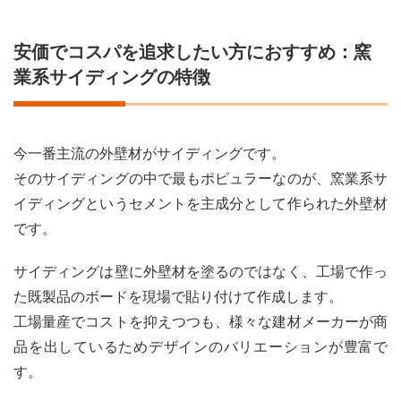
（塗
替
え）
安価でコスパを追求したい方におすすめ：窯
7.3
業系サイディングの特徴
張替
え
7.4
今一番主流の外壁材がサイディングです。
クラ
ック
そのサイディングの中で最もポピュラーなのが、窯業系サ
補修
イディングというセメントを主成分として作られた外壁材
（モ
ルタ
です。
ルの
場
サイディングは壁に外壁材を塗るのではなく、工場で作っ
合）
た既製品のボードを現場で貼り付けて作成します。
8
工場量産でコストを抑えつつも、様々な建材メーカーが商
外壁
材の
品を出しているためデザインのバリエーションが豊富で
種類
す。
と特
徴ま