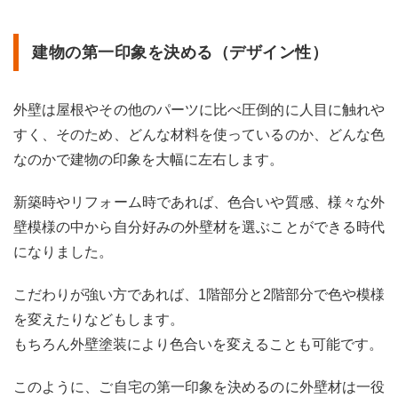
1.1
建物
建物の第一印象を決める（デザイン性）
の第
一印
象を
決め
外壁は屋根やその他のパーツに比べ圧倒的に人目に触れや
る
すく、そのため、どんな材料を使っているのか、どんな色
（デ
ザイ
なのかで建物の印象を大幅に左右します。
ン
性）
新築時やリフォーム時であれば、色合いや質感、様々な外
1.2
壁模様の中から自分好みの外壁材を選ぶことができる時代
住宅
を保
になりました。
護す
る
こだわりが強い方であれば、1階部分と2階部分で色や模様
（耐
久
を変えたりなどもします。
性・
もちろん外壁塗装により色合いを変えることも可能です。
防水
性）
このように、ご自宅の第一印象を決めるのに外壁材は一役
1.3