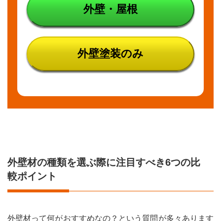
ン性
外壁・屋根
にこ
だわ
りた
い方
外壁塗装のみ
にお
すす
め：
モル
タル
の特
徴
5
断熱
性・
耐震
外壁材の種類を選ぶ際に注目すべき6つの比
性に
優れ
較ポイント
た住
宅に
した
い方
外壁材って何がおすすめなの？という質問が多々あります
にお