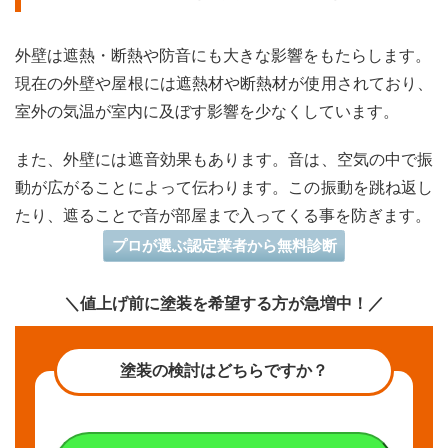
ト
3
外壁は遮熱・断熱や防音にも大きな影響をもたらします。
安価
でコ
現在の外壁や屋根には遮熱材や断熱材が使用されており、
スパ
室外の気温が室内に及ぼす影響を少なくしています。
を追
求し
たい
また、外壁には遮音効果もあります。音は、空気の中で振
方に
動が広がることによって伝わります。この振動を跳ね返し
おす
す
たり、遮ることで音が部屋まで入ってくる事を防ぎます。
め：
プロが選ぶ認定業者から無料診断
窯業
系サ
イデ
＼値上げ前に塗装を希望する方が急増中！／
ィン
グの
特徴
塗装の検討はどちらですか？
4
外観
のデ
ザイ