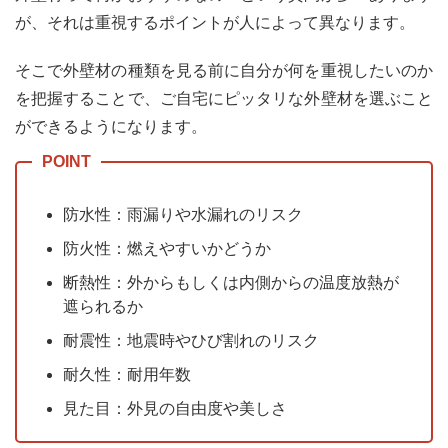
すす
が、それは重視するポイントが人によって異なります。
め：
ALC
そこで外壁材の種類を見る前に自分が何を重視したいのか
の特
徴
を把握することで、ご自宅にピッタリな外壁材を選ぶこと
6
ができるようになります。
メン
テナ
ンス
の手
防水性：雨漏りや水漏れのリスク
間を
極力
防火性：燃えやすいかどうか
抑え
たい
断熱性：外からもしくは内側からの温度放熱が
方に
遮られるか
おす
す
耐震性：地震時やひび割れのリスク
め：
タイ
耐久性：耐用年数
ルの
見た目：外見の自由度や美しさ
特徴
7