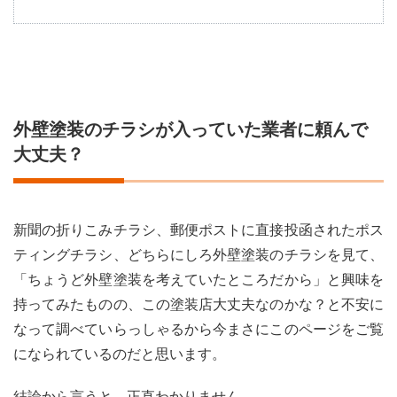
1
外壁
塗装
のチ
ラシ
が入
って
外壁塗装のチラシが入っていた業者に頼んで
いた
業者
大丈夫？
に頼
んで
大丈
夫？
新聞の折りこみチラシ、郵便ポストに直接投函されたポス
2
ティングチラシ、どちらにしろ外壁塗装のチラシを見て、
外壁
塗装
「ちょうど外壁塗装を考えていたところだから」と興味を
のチ
持ってみたものの、この塗装店大丈夫なのかな？と不安に
ラシ
をポ
なって調べていらっしゃるから今まさにこのページをご覧
ステ
になられているのだと思います。
ィン
グす
る業
結論から言うと、正直わかりません。