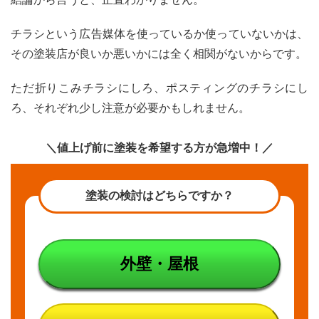
者は
３種
チラシという広告媒体を使っているか使っていないかは、
類
その塗装店が良いか悪いかには全く相関がないからです。
3
チラ
ただ折りこみチラシにしろ、ポスティングのチラシにし
シに
うた
ろ、それぞれ少し注意が必要かもしれません。
われ
てい
るパ
＼値上げ前に塗装を希望する方が急増中！／
ッケ
ージ
価格
塗装の検討はどちらですか？
は安
い？
4
チラ
外壁・屋根
シの
工事
価格
が安
く見