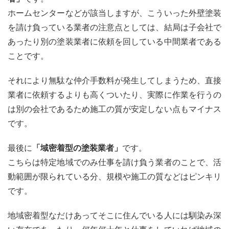
いる
金額
ホームセンターなどが該当しますが、こういった外壁塗装
が相
を請け負っている業者の注意点としては、結局は子会社で
場と
かけ
あったり別の塗装業者に依頼を回している中間業者である
離れ
ことです。
てい
ない
か
それにより無駄な仲介手数料が発生してしまうため、直接
業者に依頼するよりも高くついたり、実際に作業を行うの
5.2
有資
は別の会社であるため施工の質が安定しない点もマイナス
格者
です。
が在
籍し
てい
最後に
「域密着型の塗装業者」
です。
るか
こちらは特定地域でのみ仕事を請け負う業者のことで、活
5.3
動範囲が限られている分、規模や施工の質などはピンキリ
大げ
です。
さな
表現
が使
地域密着型なだけあってそこに住んでいる人には馴染み深
われ