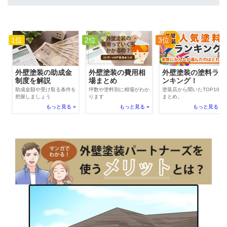
1位
2位
3位
外壁塗装の費用相
外壁塗装の助成金
外壁塗装の塗料ラ
場まとめ
制度を解説
ンキング！
坪数や塗料別に相場がわか
助成金額や受け取る条件を
塗装店から聞いたTOP100
ります
把握しましょう
まとめ。
もっと見る »
もっと見る »
もっと見る »