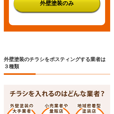
外壁塗装のみ
える
理由
4.1
実際
の工
事費
では
ない
4.2
外壁塗装のチラシをポスティングする業者は
想定
面積
３種類
が狭
い
4.3
いく
つか
の費
用が
掲載
され