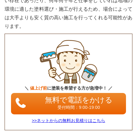
い存在であったり、何年何十年と仕事をしていれば地域の
てい
ない
環境に適した塗料選び・施工が行えるため、場合によって
か
は大手よりも安く質の高い施工を行ってくれる可能性があ
5.4
ります。
Web
サイ
トで
実績
や会
社概
要が
わか
るか
5.5
＼
値上げ前
に塗装を希望する方が急増中！ ／
外壁
塗装
無料で電話をかける
パー
受付時間：9:00-19:00
トナ
ーズ
>>ネットからの無料お見積りはこちら
の加
盟店
か