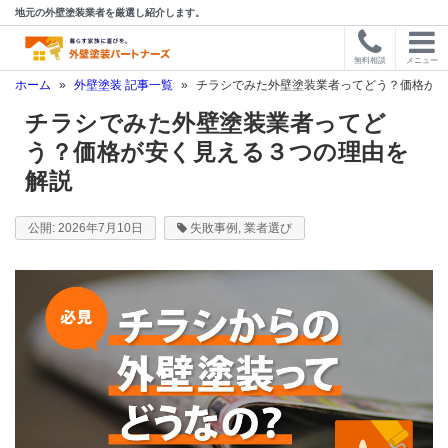
地元の外壁塗装業者を厳選し紹介します。
無料相談
メニュー
ホーム
»
外壁塗装 記事一覧
»
チラシでみた外壁塗装業者ってどう？価格が安
チラシでみた外壁塗装業者ってど
う？価格が安く見える３つの理由を
解説
2026年7月10日
失敗事例
,
業者選び