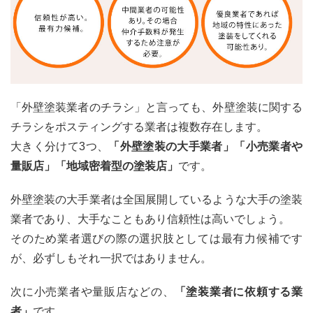
てい
ない
5
チラ
シが
入っ
てい
「外壁塗装業者のチラシ」と言っても、外壁塗装に関する
た外
壁塗
チラシをポスティングする業者は複数存在します。
装業
大きく分けて3つ、
「外壁塗装の大手業者」「小売業者や
者の
信頼
量販店」「地域密着型の塗装店」
です。
性の
５つ
外壁塗装の大手業者は全国展開しているような大手の塗装
見極
め方
業者であり、大手なこともあり信頼性は高いでしょう。
そのため業者選びの際の選択肢としては最有力候補です
5.1
が、必ずしもそれ一択ではありません。
チラ
シに
書か
次に小売業者や量販店などの、
「塗装業者に依頼する業
れて
者」
です。