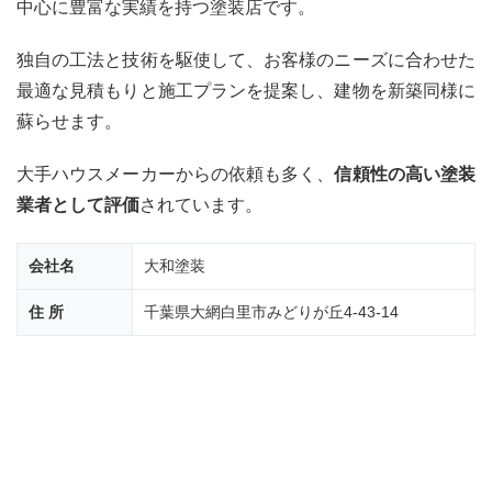
して
中心に豊富な実績を持つ塗装店です。
もら
える
独自の工法と技術を駆使して、お客様のニーズに合わせた
業者
を探
最適な見積もりと施工プランを提案し、建物を新築同様に
す
蘇らせます。
3
優良
大手ハウスメーカーからの依頼も多く、
信頼性の高い塗装
業者
業者として評価
されています。
でも
相見
積も
会社名
大和塗装
りは
必須
住 所
千葉県大網白里市みどりが丘4-43-14
4
茂原
市の
外壁
塗
装・
屋根
塗装