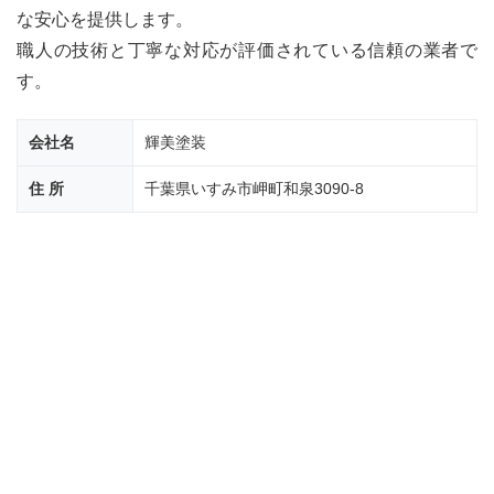
装店
な安心を提供します。
まと
め
職人の技術と丁寧な対応が評価されている信頼の業者で
す。
会社名
輝美塗装
住 所
千葉県いすみ市岬町和泉3090-8