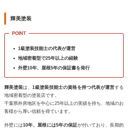
の実
際の
費
輝美塗装
用・
見積
り
5
茂原
1級塗装技能士の代表が運営
市の
地域密着型で25年以上の経験
外壁
塗装
外壁10年、屋根5年の保証書を発行
の助
成金
情報
輝美塗装
は、
1級塗装技能士の資格を持つ代表が運営
する
6
地域密着型の塗装店です。
茂原
市の
千葉県外房地区を中心に25年以上の実績を持ち、地域のお
外壁
客様から厚い信頼を得ています。
塗装
の優
良塗
外壁には
10年、屋根には5年の保証
が付いており、長期的