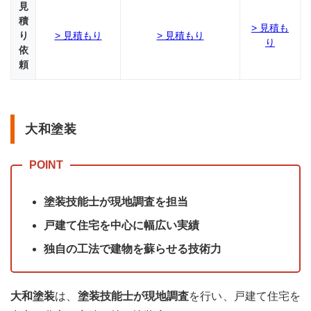
店で
見
ある
積
> 見積も
か
り
> 見積もり
> 見積もり
り
依
2.2
頼
詳し
い見
積も
り書
を作
大和塗装
って
くれ
る塗
装業
者を
探す
塗装技能士が現地調査を担当
2.3
戸建て住宅を中心に幅広い実績
工事
前に
独自の工法で建物を蘇らせる技術力
実際
の現
地を
大和塗装
は、
塗装技能士が現地調査
を行い、戸建て住宅を
確認