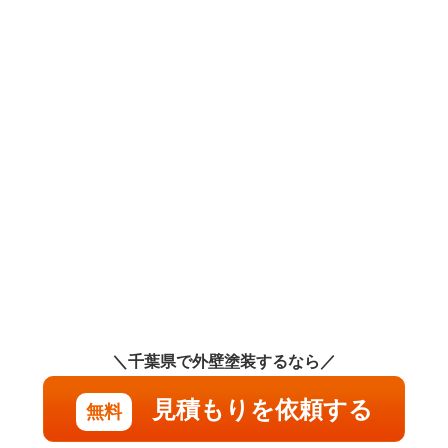
の実
際の
費
用・
見積
り
4.1
1.外
壁塗
装の
みの
実際
の費
用・
見積
り
4.2
＼千葉県で外壁塗装するなら／
2.外
壁塗
見積もりを依頼する
装,
無料
屋根
塗装