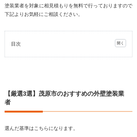
塗装業者を対象に相見積もりを無料で行っておりますので
下記よりお気軽にご相談ください。
目次
1
【厳
選3
選】
茂原
市の
おす
【厳選3選】茂原市のおすすめの外壁塗装業
すめ
の外
者
壁塗
装業
者
選んだ基準はこちらになります。
1.1
大和