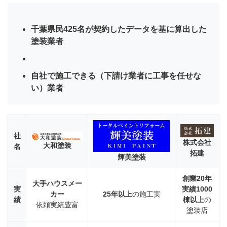
塗装
1.2
千葉県民425名が契約したデータを基に算出した
輝美
塗装業者
塗装
1.3
株式
自社で施工できる（下請け業者に工事を任せな
会社
い）業者
拓建
2
外壁
塗装
社
業者
株式会社
大和塗装
名
を選
拓建
輝美塗装
ぶポ
イン
ト
創業20年
大手ハウスメー
実
実績1000
カー
25年以上
の施工実
2.1
績
棟以上
の
依頼実績豊富
自社
塗装店
施工