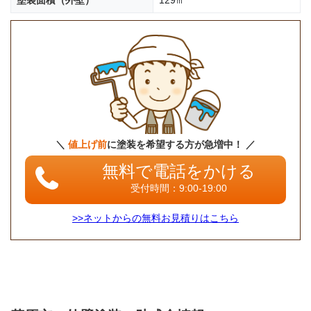
塗装面積（外壁）
129㎡
＼
値上げ前
に塗装を希望する方が急増中！ ／
無料で電話をかける
受付時間：9:00-19:00
>>ネットからの無料お見積りはこちら