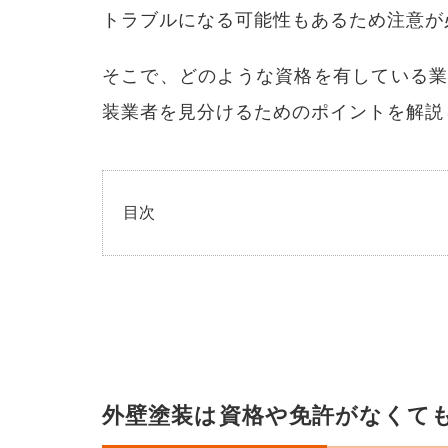
トラブルになる可能性もあるため注意が
そこで、どのような資格を有している
装業者を見分けるためのポイントを解説
目次
1
外壁
塗装
は資
格や
免許
がな
くて
も工
外壁塗装は資格や免許がなくて
事が
でき