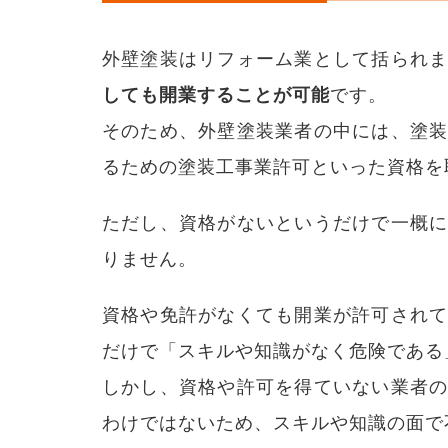
る？
2
塗装
外壁塗装はリフォーム業として括られ
工事
しても開業することが可能
です。
業許
可を
そのため、外壁塗装業者の中には、塗
持っ
てい
るための塗装工事業許可といった資格を
る業
者に
注目
ただし、資格がないというだけで一概
2.1
りません。
塗装
工事
業許
資格や免許がなくても開業が許可され
可と
は
だけで「スキルや知識がなく危険である
2.2
しかし、資格や許可を得ていない業者
塗装
わけではないため、スキルや知識の面で
工事
業取