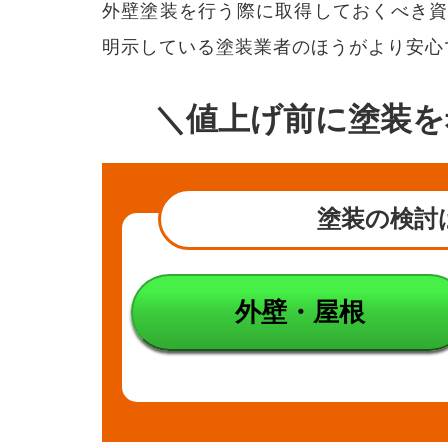
外壁塗装を行う際に取得しておくべき
得に
必要
明示している塗装業者のほうがより安心
な資
格
3
＼値上げ前に塗装を
建設
業許
可は
きち
んと
塗装の検討
した
業者
の判
断基
準の
外壁・屋根
1つ
にな
る
3.2.1
建設
業の