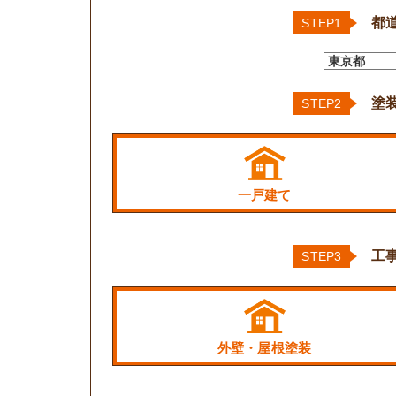
都
STEP1
塗
STEP2
一戸建て
工
STEP3
外壁・屋根塗装