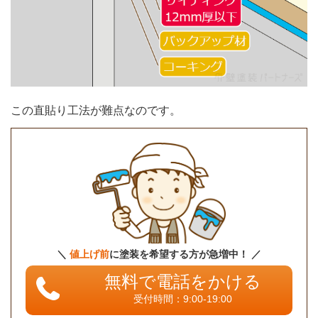
この直貼り工法が難点なのです。
＼
値上げ前
に塗装を希望する方が急増中！ ／
無料で電話をかける
受付時間：9:00-19:00