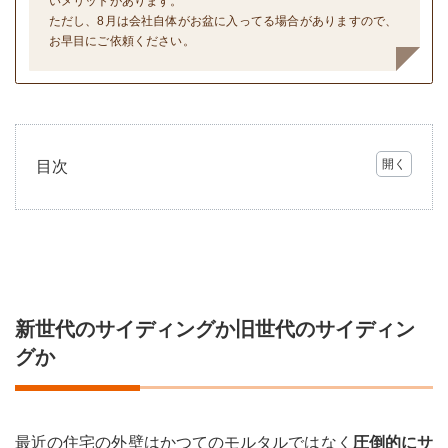
いメリットがあります。
ただし、8月は会社自体がお盆に入ってる場合がありますので、
お早目にご依頼ください。
目次
1
新世
代の
サイ
ディ
ング
か旧
新世代のサイディングか旧世代のサイディン
世代
のサ
グか
イデ
ィン
グか
2
最近の住宅の外壁はかつてのモルタルではなく
圧倒的にサ