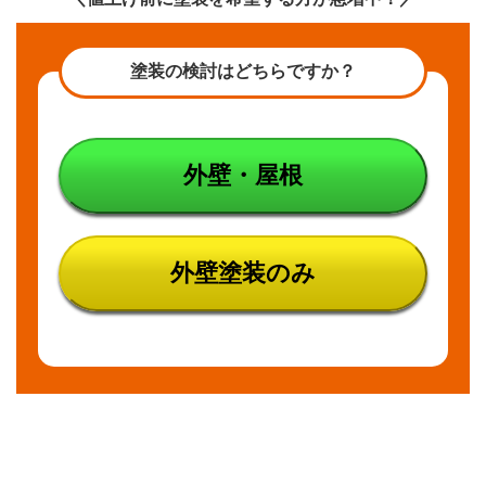
ディ
ング
が直
塗装の検討はどちらですか？
貼り
工法
だっ
た場
合
外壁・屋根
は、
弾性
塗料
NG
外壁塗装のみ
5
実は
第三
世代
もあ
る
6
まと
め