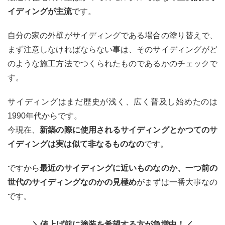
サイ
イディングが主流
です。
ディ
ング
の直
自分の家の外壁がサイディングである場合の塗り替えで、
貼り
まず注意しなければならない事は、そのサイディングがど
工法
と通
のような施工方法でつくられたものであるかのチェックで
気工
す。
法
3
サイディングはまだ歴史が浅く、広く普及し始めたのは
サイ
1990年代からです。
ディ
ング
今現在、
新築の際に使用されるサイディングとかつてのサ
の直
イディングは実は似て非なるものなの
です。
貼り
工法
は何
ですから
最近のサイディングに近いものなのか、一つ前の
が問
世代のサイディングなのかの見極め
がまずは一番大事なの
題な
のか
です。
4
サイ
＼値上げ前に塗装を希望する方が急増中！／