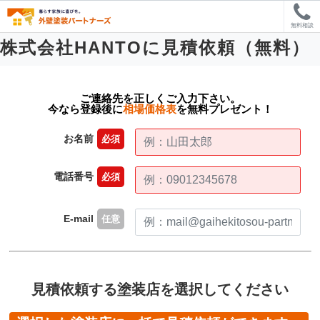
無料相談
株式会社HANTOに見積依頼（無料）
ご連絡先を正しくご入力下さい。
今なら登録後に
相場価格表
を無料プレゼント！
お名前
必須
電話番号
必須
E-mail
任意
見積依頼する塗装店を選択してください